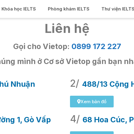
Khóa học IELTS
Phòng khám IELTS
Thư viện IELT
Liên hệ
Gọi cho Vietop:
0899 172 227
úng mình ở Cơ sở Vietop gần bạn nh
2/
Phú Nhuận
488/13 Cộng H
Xem bản đồ
4/
ờng 1, Gò Vấp
68 Hoa Cúc, 