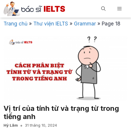
Skip
Men
to
content
Trang chủ
»
Thư viện IELTS
»
Grammar
»
Page 18
Vị trí của tính từ và trạng từ trong
tiếng anh
Hỷ Lãm
31 tháng 10, 2024