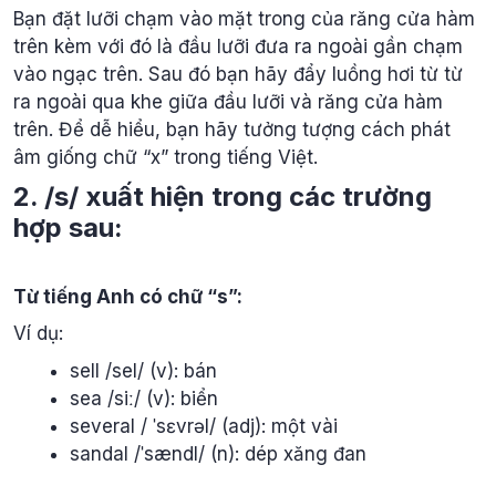
Bạn đặt lưỡi chạm vào mặt trong của răng cửa hàm
trên kèm với đó là đầu lưỡi đưa ra ngoài gần chạm
vào ngạc trên. Sau đó bạn hãy đẩy luồng hơi từ từ
ra ngoài qua khe giữa đầu lưỡi và răng cửa hàm
trên. Để dễ hiểu, bạn hãy tưởng tượng cách phát
âm giống chữ “x” trong tiếng Việt.
2. /s/ xuất hiện trong các trường
hợp sau:
Từ tiếng Anh có chữ “s”:
Ví dụ:
sell /sel/ (v): bán
sea /siː/ (v): biển
several / ˈsɛvrəl/ (adj): một vài
sandal /ˈsændl/ (n): dép xăng đan