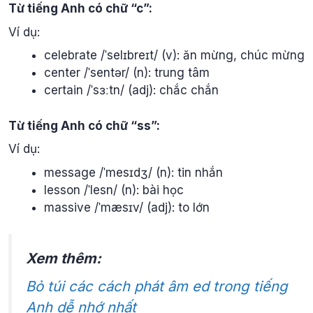
Từ tiếng Anh có chữ “c”:
Ví dụ:
celebrate /ˈselɪbreɪt/ (v): ăn mừng, chúc mừng
center /ˈsentər/ (n): trung tâm
certain /ˈsɜːtn/ (adj): chắc chắn
Từ tiếng Anh có chữ “ss”:
Ví dụ:
message /ˈmesɪdʒ/ (n): tin nhắn
lesson /ˈlesn/ (n): bài học
massive /ˈmæsɪv/ (adj): to lớn
Xem thêm:
Bỏ túi các cách phát âm ed trong tiếng
Anh dễ nhớ nhất