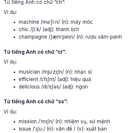
Từ tiếng Anh có chữ “ch”:
Ví dụ:
machine /məˈʃiːn/ (n): máy móc
chic /ʃiːk/ (adj): thanh lịch
champagne /ʃæmˈpeɪn/ (n): rượu sâm-panh
Từ tiếng Anh có chữ “ci”:
Ví dụ:
musician /mjuˈzɪʃn/ (n): nhạc sĩ
efficient /ɪˈfɪʃnt/ (adj): hiệu quả
delicious /dɪˈlɪʃəs/ (adj): ngon
Từ tiếng Anh có chữ “ss”:
Ví dụ:
mission /ˈmɪʃn/ (n): nhiệm vụ, sứ mệnh
issue /ˈɪʃuː/ (n): vấn đề / (v): xuất bản