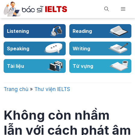
Skip
Men
to
content
Listening
Reading
Speaking
Writing
Tài liệu
Từ vựng
Trang chủ
»
Thư viện IELTS
Không còn nhầm
lẫn với cách phát âm