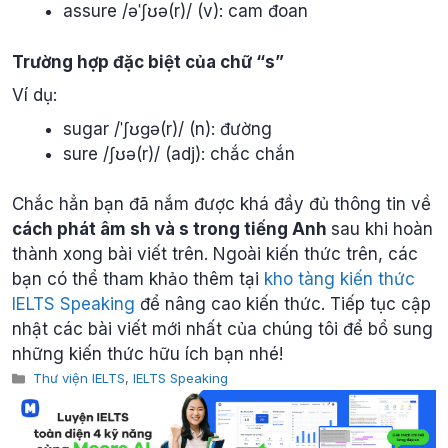
assure /əˈʃʊə(r)/ (v): cam đoan
Trường hợp đặc biệt của chữ “s”
Ví dụ:
sugar /ˈʃʊɡə(r)/ (n): đường
sure /ʃʊə(r)/ (adj): chắc chắn
Chắc hẳn bạn đã nắm được khá đầy đủ thông tin về
cách phát âm sh và s trong tiếng Anh
sau khi hoàn
thành xong bài viết trên. Ngoài kiến thức trên, các
bạn có thể tham khảo thêm tại
kho tàng kiến thức
IELTS Speaking
để nâng cao kiến thức. Tiếp tục cập
nhật các bài viết mới nhất của chúng tôi để bổ sung
những kiến thức hữu ích bạn nhé!
Categories
Thư viện IELTS
,
IELTS Speaking