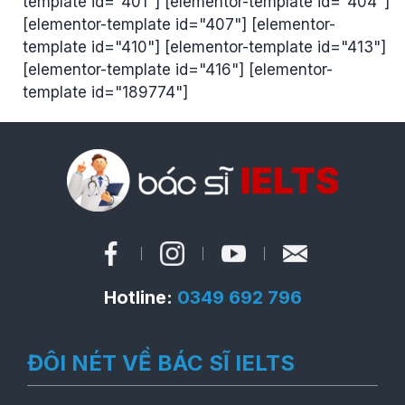
template id="401"] [elementor-template id="404"]
[elementor-template id="407"] [elementor-
template id="410"] [elementor-template id="413"]
[elementor-template id="416"] [elementor-
template id="189774"]
Hotline:
0349 692 796
ĐÔI NÉT VỀ BÁC SĨ IELTS