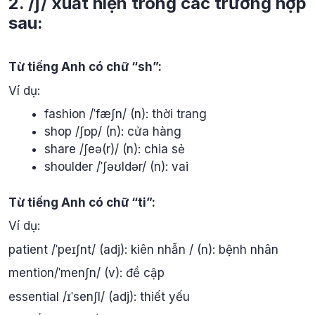
2. /ʃ/ xuất hiện trong các trường hợp
sau:
Từ tiếng Anh có chữ “sh”:
Ví dụ:
fashion /ˈfæʃn/ (n): thời trang
shop /ʃɒp/ (n): cửa hàng
share /ʃeə(r)/ (n): chia sẻ
shoulder /ˈʃəʊldər/ (n): vai
Từ tiếng Anh có chữ “ti”:
Ví dụ:
patient /ˈpeɪʃnt/ (adj): kiên nhẫn / (n): bệnh nhân
mention/ˈmenʃn/ (v): đề cập
essential /ɪˈsenʃl/ (adj): thiết yếu