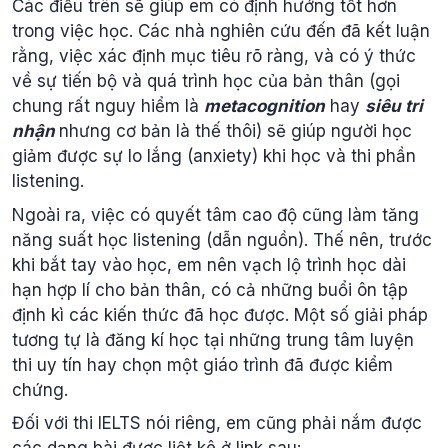
Các điều trên sẽ giúp em có định hướng tốt hơn
trong việc học. Các nhà nghiên cứu đến đã kết luận
rằng, việc xác định mục tiêu rõ ràng, và có ý thức
về sự tiến bộ và quá trình học của bản thân (gọi
chung rất nguy hiểm là
metacognition
hay
siêu tri
nhận
nhưng cơ bản là thế thôi) sẽ giúp người học
giảm được sự lo lắng (anxiety) khi học và thi phần
listening.
Ngoài ra, việc có quyết tâm cao độ cũng làm tăng
năng suất học listening (dẫn nguồn). Thế nên, trước
khi bắt tay vào học, em nên vạch lộ trình học dài
hạn hợp lí cho bản thân, có cả những buổi ôn tập
định kì các kiến thức đã học được. Một số giải pháp
tương tự là đăng kí học tại những trung tâm luyện
thi uy tín hay chọn một giáo trình đã được kiểm
chứng.
Đối với thi IELTS nói riêng, em cũng phải nắm được