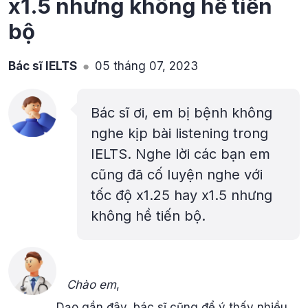
x1.5 nhưng không hề tiến
bộ
Bác sĩ IELTS
05 tháng 07, 2023
Bác sĩ ơi, em bị bệnh không
nghe kịp bài listening trong
IELTS. Nghe lời các bạn em
cũng đã cố luyện nghe với
tốc độ x1.25 hay x1.5 nhưng
không hề tiến bộ.
Chào em
,
Dạo gần đây, bác sĩ cũng để ý thấy nhiều