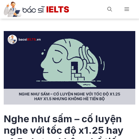
Skip
Men
to
content
Nghe như sấm – cố luyện
nghe với tốc độ x1.25 hay