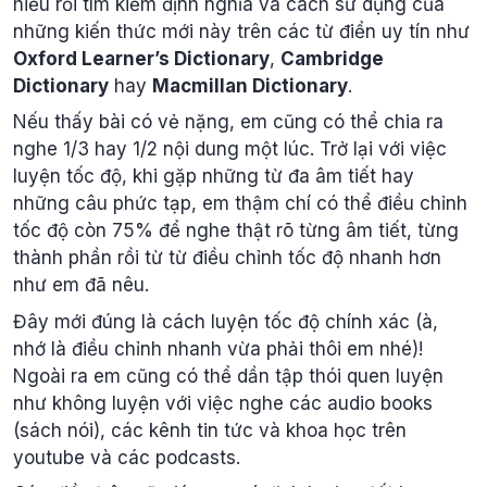
hiểu rồi tìm kiếm định nghĩa và cách sử dụng của
những kiến thức mới này trên các từ điển uy tín như
Oxford Learner’s Dictionary
,
Cambridge
Dictionary
hay
Macmillan Dictionary
.
Nếu thấy bài có vẻ nặng, em cũng có thể chia ra
nghe 1/3 hay 1/2 nội dung một lúc. Trở lại với việc
luyện tốc độ, khi gặp những từ đa âm tiết hay
những câu phức tạp, em thậm chí có thể điều chỉnh
tốc độ còn 75% để nghe thật rõ từng âm tiết, từng
thành phần rồi từ từ điều chỉnh tốc độ nhanh hơn
như em đã nêu.
Đây mới đúng là cách luyện tốc độ chính xác (à,
nhớ là điều chỉnh nhanh vừa phải thôi em nhé)!
Ngoài ra em cũng có thể dần tập thói quen luyện
như không luyện với việc nghe các audio books
(sách nói), các kênh tin tức và khoa học trên
youtube và các podcasts.