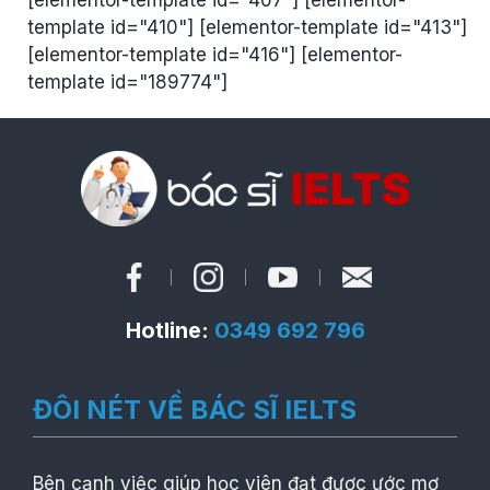
template id="410"] [elementor-template id="413"]
[elementor-template id="416"] [elementor-
template id="189774"]
Hotline:
0349 692 796
ĐÔI NÉT VỀ BÁC SĨ IELTS
Bên cạnh việc giúp học viên đạt được ước mơ