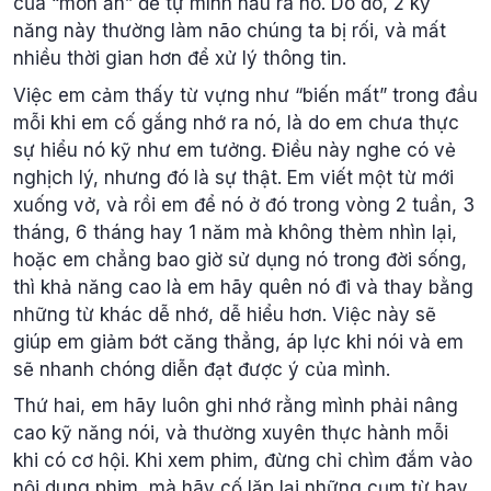
của “món ăn” để tự mình nấu ra nó. Do đó, 2 kỹ
năng này thường làm não chúng ta bị rối, và mất
nhiều thời gian hơn để xử lý thông tin.
Việc em cảm thấy từ vựng như “biến mất” trong đầu
mỗi khi em cố gắng nhớ ra nó, là do em chưa thực
sự hiểu nó kỹ như em tưởng. Điều này nghe có vẻ
nghịch lý, nhưng đó là sự thật. Em viết một từ mới
xuống vở, và rồi em để nó ở đó trong vòng 2 tuần, 3
tháng, 6 tháng hay 1 năm mà không thèm nhìn lại,
hoặc em chẳng bao giờ sử dụng nó trong đời sống,
thì khả năng cao là em hãy quên nó đi và thay bằng
những từ khác dễ nhớ, dễ hiểu hơn. Việc này sẽ
giúp em giảm bớt căng thẳng, áp lực khi nói và em
sẽ nhanh chóng diễn đạt được ý của mình.
Thứ hai, em hãy luôn ghi nhớ rằng mình phải nâng
cao kỹ năng nói, và thường xuyên thực hành mỗi
khi có cơ hội. Khi xem phim, đừng chỉ chìm đắm vào
nội dung phim, mà hãy cố lặp lại những cụm từ hay,