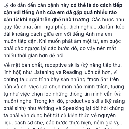
Lý do dẫn đến căn bệnh này
có thể là do cách tiếp
cận với tiếng Anh của em đã gặp quá nhiều rào
cản từ khi ngồi trên ghế nhà trường
. Các bước như
quy tắc phát âm, ngữ pháp, dịch nghĩa,…đã làm kéo
dài khoảng cách giữa em với tiếng Anh mà em
muốn tiếp cận. Khi muốn phát âm một từ, em buộc
phải đảo ngược lại các bước đó, do vậy nên mất
nhiều thời gian hơn để nói.
Về mặt bản chất, receptive skills (kỹ năng tiếp thu,
lĩnh hội) như Listening và Reading luôn dễ hơn, vì
chúng ta được trình bày sẵn những “món ăn” trên
bàn và chỉ việc lựa chọn món nào mình thích, tương
tự như việc chọn lọc những thông tin mình cần (và
muốn) nghe. Trong khi đó, productive skills (kỹ năng
phái sinh) như Writing và Speaking lại đòi hỏi chúng
ta phải vận dụng hết tất cả kiến thức về nguyên
liệu, cách sơ chế, các bước thực hiện, nêm gia vị,…