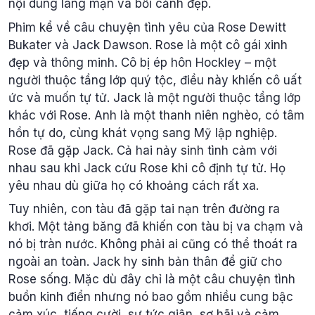
nội dung lãng mạn và bối cảnh đẹp.
Phim kể về câu chuyện tình yêu của Rose Dewitt
Bukater và Jack Dawson. Rose là một cô gái xinh
đẹp và thông minh. Cô bị ép hôn Hockley – một
người thuộc tầng lớp quý tộc, điều này khiến cô uất
ức và muốn tự tử. Jack là một người thuộc tầng lớp
khác với Rose. Anh là một thanh niên nghèo, có tâm
hồn tự do, cùng khát vọng sang Mỹ lập nghiệp.
Rose đã gặp Jack. Cả hai nảy sinh tình cảm với
nhau sau khi Jack cứu Rose khi cô định tự tử. Họ
yêu nhau dù giữa họ có khoảng cách rất xa.
Tuy nhiên, con tàu đã gặp tai nạn trên đường ra
khơi. Một tảng băng đã khiến con tàu bị va chạm và
nó bị tràn nước. Không phải ai cũng có thể thoát ra
ngoài an toàn. Jack hy sinh bản thân để giữ cho
Rose sống. Mặc dù đây chỉ là một câu chuyện tình
buồn kinh điển nhưng nó bao gồm nhiều cung bậc
cảm xúc, tiếng cười, sự tức giận, sợ hãi và cảm