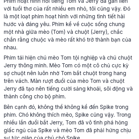
Phim hoạt hình nổi tiếng Tom và Jerry đã gắn liền
với tuổi thơ của rất nhiều em nhỏ, tôi cũng vậy. Đó
là một loạt phim hoạt hình với những tình tiết hài
hước và đáng yêu. Phim kể về cuộc sống chung
một nhà giữa mèo (Tom) và chuột (Jerry), chắc
chắn rằng chuộc và mèo rất khó trở thành bạn của
nhau.
Phim tái hiện chú mèo Tom tội nghiệp và chú chuột
Jerry thông minh. Mèo Tom có ​​một cô chủ cực kỳ
sợ chuột nên luôn nhờ Tom bắt chuột trong hang
trên vách. Màn rượt đuổi của mèo Tom và chuột
Jerry đã tạo nên tiếng cười sảng khoái, sôi động và
thành công cho bộ phim.
Bên cạnh đó, không thể không kể đến Spike trong
phim. Chó không thích mèo, Spike cũng vậy. Trong
nhiều lần đuổi bắt Jerry, Tom đã vô tình phá hỏng
giấc ngủ của Spike và mèo Tom đã phải hứng chịu
sự tức giận của chú chó Spike.