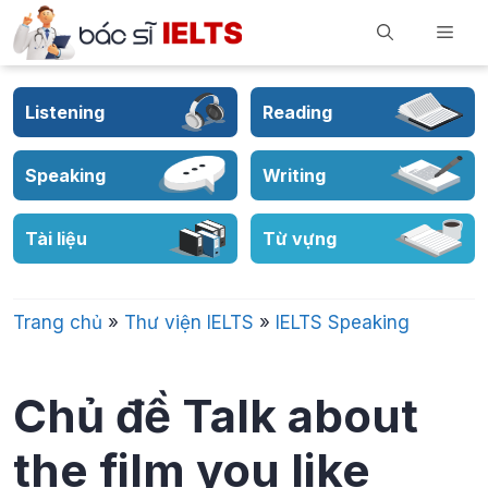
Skip
Men
to
content
Listening
Reading
Speaking
Writing
Tài liệu
Từ vựng
Trang chủ
»
Thư viện IELTS
»
IELTS Speaking
Chủ đề Talk about
the film you like