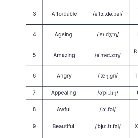
3
Affordable
/əˈfɔː.də.bəl/
4
Ageing
/ˈeɪ.dʒɪŋ/
Đ
5
Amazing
/əˈmeɪ.zɪŋ/
6
Angry
/ˈæŋ.ɡri/
T
7
Appealing
/əˈpiː.lɪŋ/
8
Awful
/ˈɔː.fəl/
9
Beautiful
/ˈbjuː.tɪ.fəl/
X