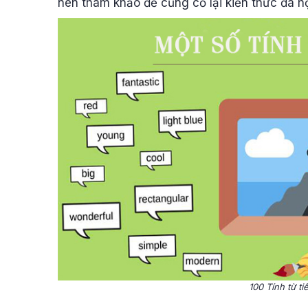
nên tham khảo để củng cố lại kiến thức đã 
100 Tính từ t