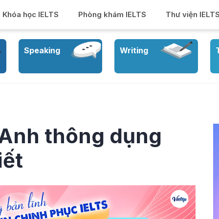
Khóa học IELTS
Phòng khám IELTS
Thư viện IELT
Speaking
Writing
g Anh thông dụng
iết