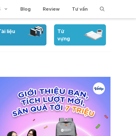
S
Blog
Review
Tư vấn
Tài liệu
Từ
vựng