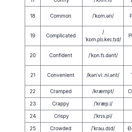
18
Common
/ˈkɒm.ən/
/
19
Complicated
P
ˈkɒm.plɪ.keɪ.tɪd/
20
Confident
/ˈkɒn.fɪ.dənt/
21
Convenient
/kənˈviː.ni.ənt/
22
Cramped
/kræmpt/
C
23
Crappy
/ˈkræp.i/
24
Crispy
/ˈkrɪs.pi/
25
Crowded
/ˈkraʊ.dɪd/
Đ