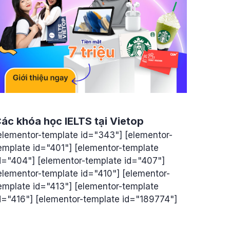
ác khóa học IELTS tại Vietop
elementor-template id="343"] [elementor-
emplate id="401"] [elementor-template
d="404"] [elementor-template id="407"]
elementor-template id="410"] [elementor-
emplate id="413"] [elementor-template
d="416"] [elementor-template id="189774"]