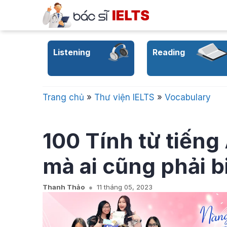
Skip
to
content
Listening
Reading
Trang chủ
»
Thư viện IELTS
»
Vocabulary
100 Tính từ tiến
mà ai cũng phải b
Thanh Thảo
11 tháng 05, 2023