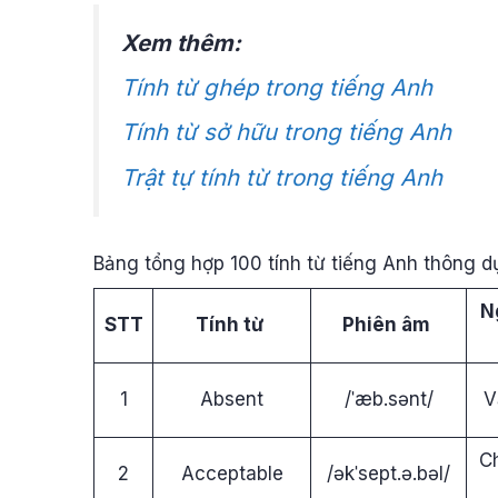
Xem thêm:
Tính từ ghép trong tiếng Anh
Tính từ sở hữu trong tiếng Anh
Trật tự tính từ trong tiếng Anh
Bảng tổng hợp 100 tính từ tiếng Anh thông d
N
STT
Tính từ
Phiên âm
1
Absent
/ˈæb.sənt/
V
C
2
Acceptable
/əkˈsept.ə.bəl/