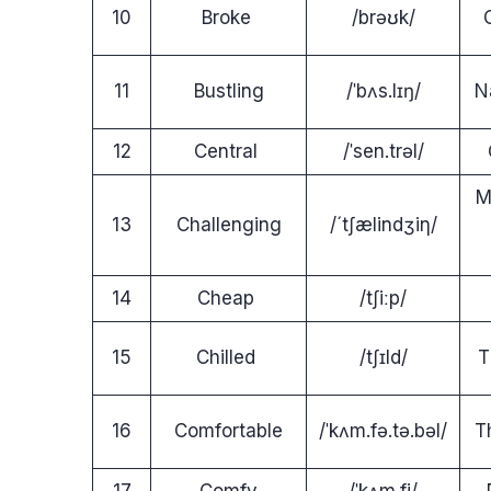
10
Broke
/brəʊk/
11
Bustling
/ˈbʌs.lɪŋ/
N
12
Central
/ˈsen.trəl/
M
13
Challenging
/´tʃælindʒiη/
14
Cheap
/tʃiːp/
15
Chilled
/tʃɪld/
T
16
Comfortable
/ˈkʌm.fə.tə.bəl/
T
17
Comfy
/ˈkʌm.fi/