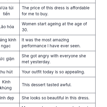
Vừa túi
The price of this dress is affordable
tiền
for me to buy.
Women start ageing at the age of
Lão hóa
30.
áng kinh
It was the most amazing
ngạc
performance I have ever seen.
She got angry with everyone she
ức giận
met yesterday.
thu hút
Your outfit today is so appealing.
Kinh
This dessert tasted awful.
khủng
inh đẹp
She looks so beautiful in this dress.