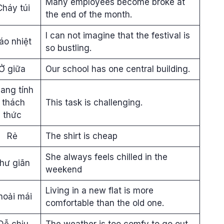
Many employees become broke at
Cháy túi
the end of the month.
I can not imagine that the festival is
áo nhiệt
so bustling.
Ở giữa
Our school has one central building.
ang tính
thách
This task is challenging.
thức
Rẻ
The shirt is cheap
She always feels chilled in the
hư giãn
weekend
Living in a new flat is more
hoải mái
comfortable than the old one.
Dễ chịu
The weather is too comfy to go out.