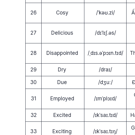
26
Cosy
/ˈkəʊ.zi/
Ấ
27
Delicious
/dɪˈlɪʃ.əs/
28
Disappointed
/ˌdɪs.əˈpɔɪn.tɪd/
T
29
Dry
/draɪ/
30
Due
/dʒuː/
31
Employed
/ɪmˈplɔɪd/
32
Excited
/ɪkˈsaɪ.tɪd/
H
G
33
Exciting
/ɪkˈsaɪ.tɪŋ/