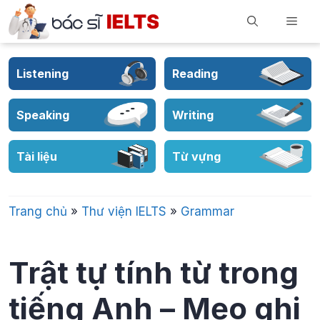
Skip
Men
to
content
Listening
Reading
Speaking
Writing
Tài liệu
Từ vựng
Trang chủ
»
Thư viện IELTS
»
Grammar
Trật tự tính từ trong
tiếng Anh – Mẹo ghi