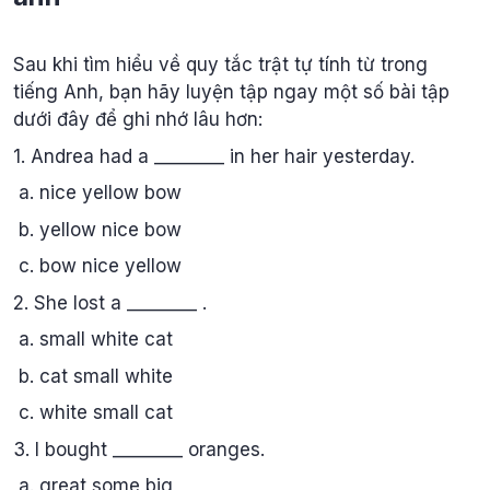
Sau khi tìm hiểu về quy tắc trật tự tính từ trong
tiếng Anh, bạn hãy luyện tập ngay một số bài tập
dưới đây để ghi nhớ lâu hơn:
1. Andrea had a ________ in her hair yesterday.
a. nice yellow bow
b. yellow nice bow
c. bow nice yellow
2. She lost a ________ .
a. small white cat
b. cat small white
c. white small cat
3. I bought ________ oranges.
a. great some big