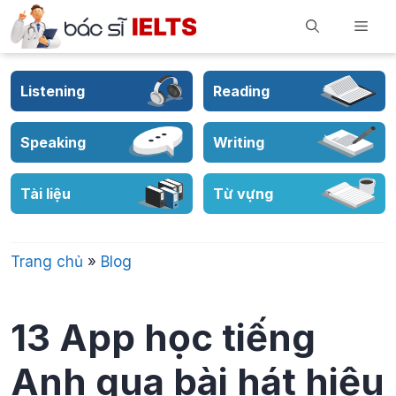
Skip
Men
to
content
Listening
Reading
Speaking
Writing
Tài liệu
Từ vựng
Trang chủ
»
Blog
13 App học tiếng
Anh qua bài hát hiệu