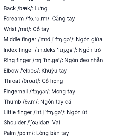
Back /bæk/: Lưng
Forearm /ˈfɔːrɑːrm/: Cẳng tay
Wrist /rɪst/: Cổ tay
Middle finger /ˈmɪd.ļˈ fɪŋ.gəʳ/: Ngón giữa
Index finger /ˈɪn.deks ˈfɪŋ.gəʳ/: Ngón trỏ
Ring finger /rɪŋ ˈfɪŋ.gəʳ/: Ngón đeo nhẫn
Elbow /ˈelboʊ/: Khuỷu tay
Throat /θroʊt/: Cổ họng
Fingernail /ˈfɪŋɡər/: Móng tay
Thumb /θʌm/: Ngón tay cái
Little finger /ˈlɪt.ļ ˈfɪŋ.gəʳ/: Ngón út
Shoulder /ˈʃoʊldər/: Vai
Palm /pɑːm/: Lòng bàn tay