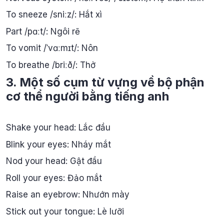
To sneeze /sniːz/: Hắt xì
Part /pɑːt/: Ngôi rẽ
To vomit /ˈvɑːmɪt/: Nôn
To breathe /briːð/: Thở
3. Một số cụm từ vựng về bộ phận
cơ thể người bằng tiếng anh
Shake your head: Lắc đầu
Blink your eyes: Nháy mắt
Nod your head: Gật đầu
Roll your eyes: Đảo mắt
Raise an eyebrow: Nhướn mày
Stick out your tongue: Lè lưỡi