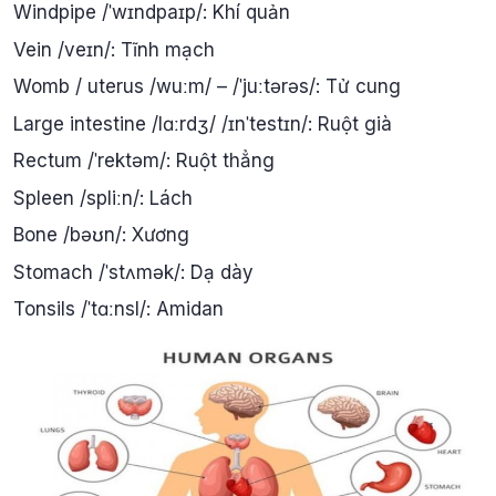
Windpipe /ˈwɪndpaɪp/: Khí quản
Vein /veɪn/: Tĩnh mạch
Womb / uterus /wuːm/ – /ˈjuːtərəs/: Tử cung
Large intestine /lɑːrdʒ/ /ɪnˈtestɪn/: Ruột già
Rectum /ˈrektəm/: Ruột thẳng
Spleen /spliːn/: Lách
Bone /bəʊn/: Xương
Stomach /ˈstʌmək/: Dạ dày
Tonsils /ˈtɑːnsl/: Amidan