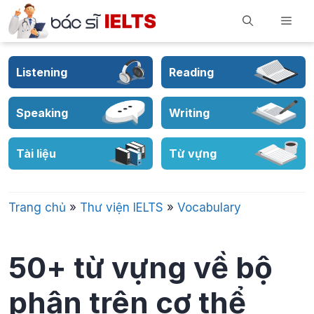
Skip
Men
to
content
Listening
Reading
Speaking
Writing
Tài liệu
Từ vựng
Trang chủ
»
Thư viện IELTS
»
Vocabulary
50+ từ vựng về bộ
phận trên cơ thể