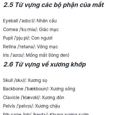
2.5 Từ vựng các bộ phận của mắt
Eyeball /ˈaɪbɔːl/: Nhãn cầu
Cornea /ˈkɔːrniə/: Giác mạc
Pupil /ˈpjuːpl/: Con ngươi
Retina /ˈretənə/: Võng mạc
Iris /ˈaɪrɪs/: Mống mắt (lòng đen)
2.6 Từ vựng về xương khớp
Skull /skʌl/: Xương sọ
Backbone /ˈbækboʊn/: Xương sống
Clavicle /ˈklævɪkl/: Xương đòn
Pelvis /ˈpelvɪs/: Xương chậu
Rib cage /rɪb/ /keɪdʒ/: Khung xương sườn