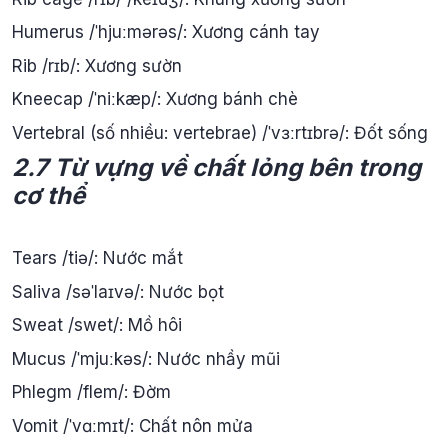
Humerus /ˈhjuːmərəs/: Xương cánh tay
Rib /rɪb/: Xương sườn
Kneecap /ˈniːkæp/: Xương bánh chè
Vertebral (số nhiều: vertebrae) /ˈvɜːrtɪbrə/: Đốt sống
2.7 Từ vựng về chất lỏng bên trong
cơ thể
Tears /tiə/: Nước mắt
Saliva /səˈlaɪvə/: Nước bọt
Sweat /swet/: Mồ hôi
Mucus /ˈmjuːkəs/: Nước nhầy mũi
Phlegm /flem/: Đờm
Vomit /ˈvɑːmɪt/: Chất nôn mửa