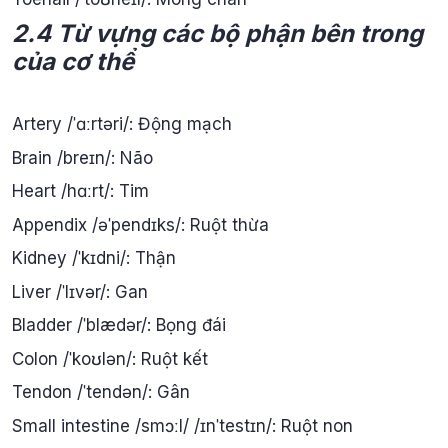
2.4 Từ vựng các bộ phận bên trong
của cơ thể
Artery /ˈɑːrtəri/: Động mạch
Brain /breɪn/: Não
Heart /hɑːrt/: Tim
Appendix /əˈpendɪks/: Ruột thừa
Kidney /ˈkɪdni/: Thận
Liver /ˈlɪvər/: Gan
Bladder /ˈblædər/: Bọng đái
Colon /ˈkoʊlən/: Ruột kết
Tendon /ˈtendən/: Gân
Small intestine /smɔːl/ /ɪnˈtestɪn/: Ruột non