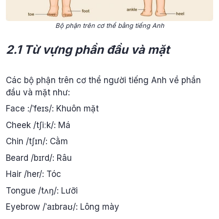
Bộ phận trên cơ thể bằng tiếng Anh
2.1 Từ vựng phần đầu và mặt
Các bộ phận trên cơ thể người tiếng Anh về phần
đầu và mặt như:
Face :/ˈfeɪs/: Khuôn mặt
Cheek /tʃiːk/: Má
Chin /tʃɪn/: Cằm
Beard /bɪrd/: Râu
Hair /her/: Tóc
Tongue /tʌŋ/: Lưỡi
Eyebrow /ˈaɪbraʊ/: Lông mày