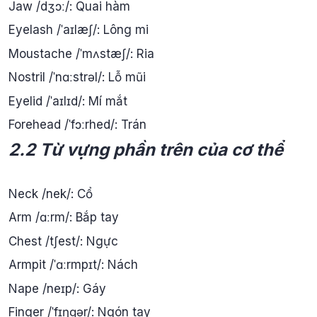
Jaw /dʒɔː/: Quai hàm
Eyelash /ˈaɪlæʃ/: Lông mi
Moustache /ˈmʌstæʃ/: Ria
Nostril /ˈnɑːstrəl/: Lỗ mũi
Eyelid /ˈaɪlɪd/: Mí mắt
Forehead /ˈfɔːrhed/: Trán
2.2 Từ vựng phần trên của cơ thể
Neck /nek/: Cổ
Arm /ɑːrm/: Bắp tay
Chest /tʃest/: Ngực
Armpit /ˈɑːrmpɪt/: Nách
Nape /neɪp/: Gáy
Finger /ˈfɪŋɡər/: Ngón tay