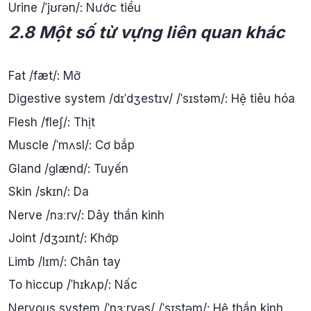
Urine /ˈjʊrən/: Nước tiểu
2.8 Một số từ vựng liên quan khác
Fat /fæt/: Mỡ
Digestive system /dɪˈdʒestɪv/ /ˈsɪstəm/: Hệ tiêu hóa
Flesh /fleʃ/: Thịt
Muscle /ˈmʌsl/: Cơ bắp
Gland /ɡlænd/: Tuyến
Skin /skɪn/: Da
Nerve /nɜːrv/: Dây thần kinh
Joint /dʒɔɪnt/: Khớp
Limb /lɪm/: Chân tay
To hiccup /ˈhɪkʌp/: Nấc
Nervous system /ˈnɜːrvəs/ /ˈsɪstəm/: Hệ thần kinh