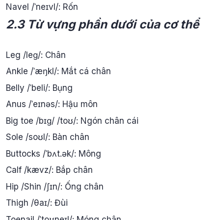
Navel /ˈneɪvl/: Rốn
2.3 Từ vựng phần dưới của cơ thể
Leg /leɡ/: Chân
Ankle /ˈæŋkl/: Mắt cá chân
Belly /ˈbeli/: Bụng
Anus /ˈeɪnəs/: Hậu môn
Big toe /bɪɡ/ /toʊ/: Ngón chân cái
Sole /soʊl/: Bàn chân
Buttocks /ˈbʌt.ək/: Mông
Calf /kævz/: Bắp chân
Hip /Shin /ʃɪn/: Ống chân
Thigh /θaɪ/: Đùi
Toenail /ˈtoʊneɪl/: Móng chân