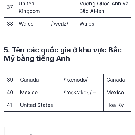
United
Vương Quốc Anh và
37
Kingdom
Bắc Ai-len
38
Wales
/ˈweɪlz/
Wales
5. Tên các quốc gia ở khu vực Bắc
Mỹ bằng tiếng Anh
39
Canada
/ˈkænədə/
Canada
40
Mexico
/ˈmɛksɪkəʊ/ –
Mexico
41
United States
Hoa Kỳ