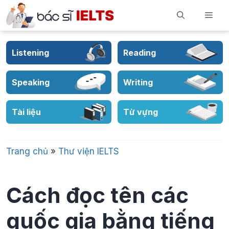
Skip
Men
to
content
Listening
Reading
Speaking
Writing
Tài liệu
Từ vựng
Trang chủ
»
Thư viện IELTS
Cách đọc tên các
quốc gia bằng tiếng