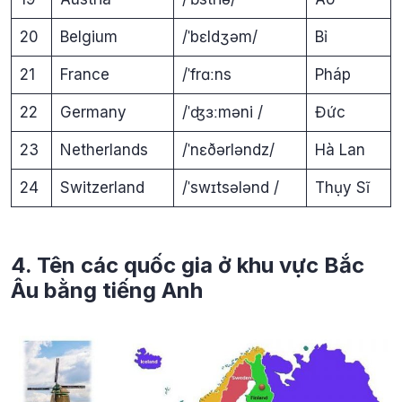
20
Belgium
/ˈbɛldʒəm/
Bỉ
21
France
/ˈfrɑːns
Pháp
22
Germany
/ˈʤɜːməni /
Đức
23
Netherlands
/ˈnɛðərləndz/
Hà Lan
24
Switzerland
/ˈswɪtsələnd /
Thụy Sĩ
4. Tên các quốc gia ở khu vực Bắc
Âu bằng tiếng Anh