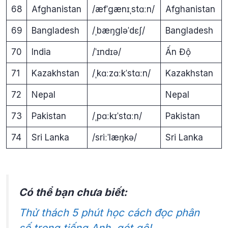
68
Afghanistan
/æfˈgænɪˌstɑːn/
Afghanistan
69
Bangladesh
/ˌbæŋgləˈdɛʃ/
Bangladesh
70
India
/ˈɪndɪə/
Ấn Độ
71
Kazakhstan
/ˌkɑːzɑːkˈstɑːn/
Kazakhstan
72
Nepal
Nepal
73
Pakistan
/ˌpɑːkɪˈstɑːn/
Pakistan
74
Sri Lanka
/sriːˈlæŋkə/
Sri Lanka
Có thể bạn chưa biết:
Thử thách 5 phút học cách đọc phân
số trong tiếng Anh, gét gô!