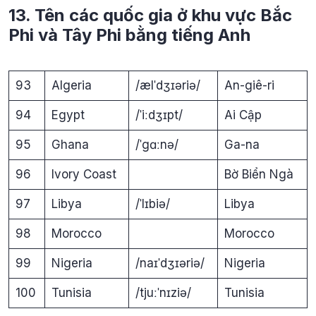
13. Tên các quốc gia ở khu vực Bắc
Phi và Tây Phi bằng tiếng Anh
93
Algeria
/ælˈdʒɪəriə/
An-giê-ri
94
Egypt
/ˈiːdʒɪpt/
Ai Cập
95
Ghana
/ˈgɑːnə/
Ga-na
96
Ivory Coast
Bờ Biển Ngà
97
Libya
/ˈlɪbiə/
Libya
98
Morocco
Morocco
99
Nigeria
/naɪˈdʒɪəriə/
Nigeria
100
Tunisia
/tjuːˈnɪziə/
Tunisia