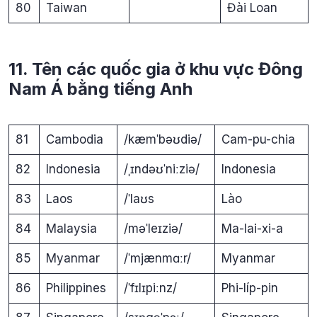
80
Taiwan
Đài Loan
11. Tên các quốc gia ở khu vực Đông
Nam Á bằng tiếng Anh
81
Cambodia
/kæmˈbəʊdiə/
Cam-pu-chia
82
Indonesia
/ˌɪndəʊˈniːziə/
Indonesia
83
Laos
/ˈlaʊs
Lào
84
Malaysia
/məˈleɪziə/
Ma-lai-xi-a
85
Myanmar
/ˈmjænmɑːr/
Myanmar
86
Philippines
/ˈfɪlɪpiːnz/
Phi-líp-pin