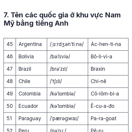
7. Tên các quốc gia ở khu vực Nam
Mỹ bằng tiếng Anh
45
Argentina
/ˌɑːrdʒənˈtiːnə/
Ác-hen-ti-na
46
Bolivia
/bəˈlɪviə/
Bô-li-vi-a
47
Brazil
/brəˈzɪl/
Braxin
48
Chile
/ˈtʃɪli/
Chi-nê
49
Colombia
/kəˈlɒmbiə/
Cô-lôm-bi-a
50
Ecuador
/kəˈlɒmbiə/
Ê-cu-a-đo
51
Paraguay
/ˈpærəgwaɪ/
Pa-ra-goat
52
Peru
/pəˈruː/
Pê-ru