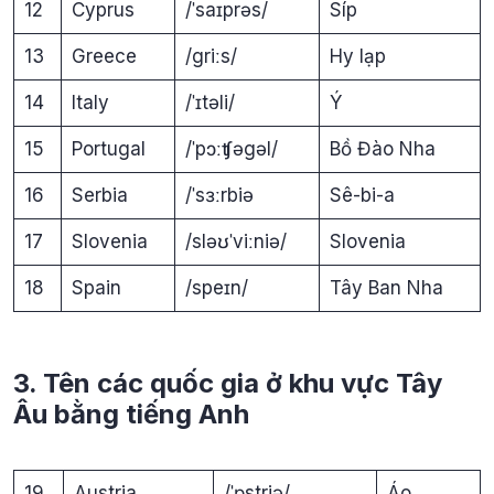
12
Cyprus
/ˈsaɪprəs/
Síp
13
Greece
/griːs/
Hy lạp
14
Italy
/ˈɪtəli/
Ý
15
Portugal
/ˈpɔːʧəgəl/
Bồ Đào Nha
16
Serbia
/ˈsɜːrbiə
Sê-bi-a
17
Slovenia
/sləʊˈviːniə/
Slovenia
18
Spain
/speɪn/
Tây Ban Nha
3. Tên các quốc gia ở khu vực Tây
Âu bằng tiếng Anh
19
Austria
/ˈɒstriə/
Áo