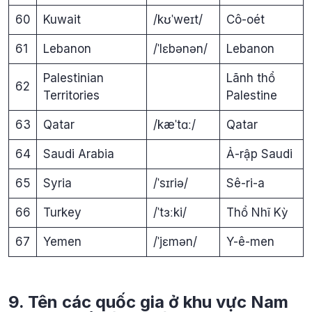
60
Kuwait
/kʊˈweɪt/
Cô-oét
61
Lebanon
/ˈlɛbənən/
Lebanon
Palestinian
Lãnh thổ
62
Territories
Palestine
63
Qatar
/kæˈtɑː/
Qatar
64
Saudi Arabia
Ả-rập Saudi
65
Syria
/ˈsɪriə/
Sê-ri-a
66
Turkey
/ˈtɜːki/
Thổ Nhĩ Kỳ
67
Yemen
/ˈjɛmən/
Y-ê-men
9. Tên các quốc gia ở khu vực Nam