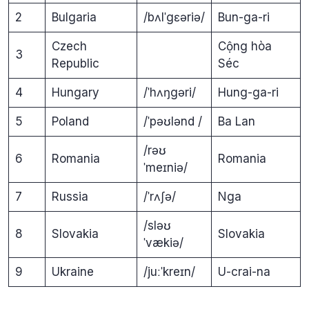
2
Bulgaria
/bʌlˈgɛəriə/
Bun-ga-ri
Czech
Cộng hòa
3
Republic
Séc
4
Hungary
/ˈhʌŋgəri/
Hung-ga-ri
5
Poland
/ˈpəʊlənd /
Ba Lan
/rəʊ
6
Romania
Romania
ˈmeɪniə/
7
Russia
/ˈrʌʃə/
Nga
/sləʊ
8
Slovakia
Slovakia
ˈvækiə/
9
Ukraine
/juːˈkreɪn/
U-crai-na