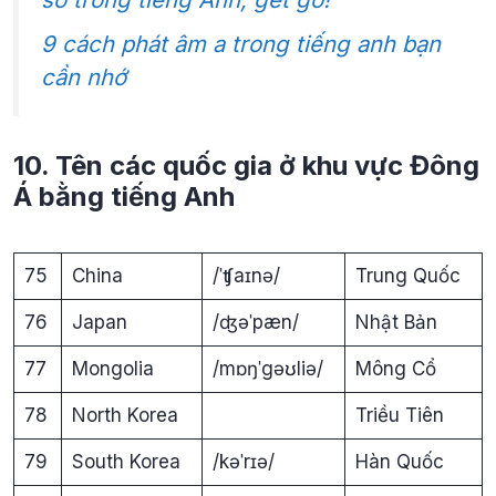
9 cách phát âm a trong tiếng anh bạn
cần nhớ
10. Tên các quốc gia ở khu vực Đông
Á bằng tiếng Anh
75
China
/ˈʧaɪnə/
Trung Quốc
76
Japan
/ʤəˈpæn/
Nhật Bản
77
Mongolia
/mɒŋˈgəʊliə/
Mông Cổ
78
North Korea
Triều Tiên
79
South Korea
/kəˈrɪə/
Hàn Quốc