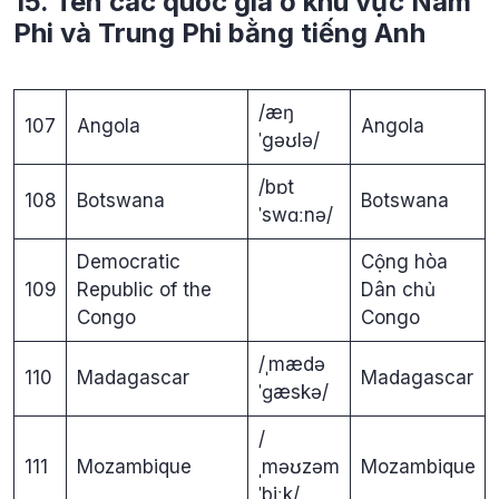
15. Tên các quốc gia ở khu vực Nam
Phi và Trung Phi bằng tiếng Anh
/æŋ
107
Angola
Angola
ˈgəʊlə/
/bɒt
108
Botswana
Botswana
ˈswɑːnə/
Democratic
Cộng hòa
109
Republic of the
Dân chủ
Congo
Congo
/ˌmædə
110
Madagascar
Madagascar
ˈɡæskə/
/
111
Mozambique
ˌməʊzəm
Mozambique
ˈbiːk/