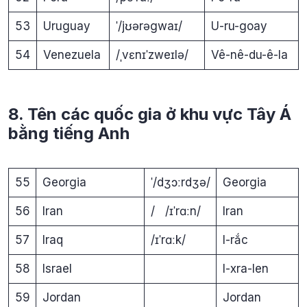
53
Uruguay
ˈ/jʊərəgwaɪ/
U-ru-goay
54
Venezuela
/ˌvɛnɪˈzweɪlə/
Vê-nê-du-ê-la
8. Tên các quốc gia ở khu vực Tây Á
bằng tiếng Anh
55
Georgia
ˈ/dʒɔːrdʒə/
Georgia
56
Iran
/ /ɪˈrɑːn/
Iran
57
Iraq
/ɪˈrɑːk/
I-rắc
58
Israel
I-xra-len
59
Jordan
Jordan