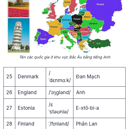
Tên các quốc gia ở khu vực Bắc Âu bằng tiếng Anh
/
25
Denmark
Đan Mạch
ˈdɛnmɑːk/
26
England
/ˈɪŋglənd/
Anh
/ɛ
27
Estonia
E-xtô-bi-a
ˈstəʊniə/
28
Finland
ˈ/fɪnlənd/
Phần Lan