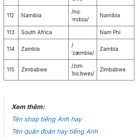
/nɑː
112
Namibia
Namibia
ˈmɪbɪə/
113
South Africa
Nam Phi
/
114
Zambia
Zambia
ˈzæmbiə/
/zɪm
115
Zimbabwe
Zimbabwe
ˈbɑːbweɪ/
Xem thêm:
Tên shop tiếng Anh hay
Tên quân đoàn hay tiếng Anh