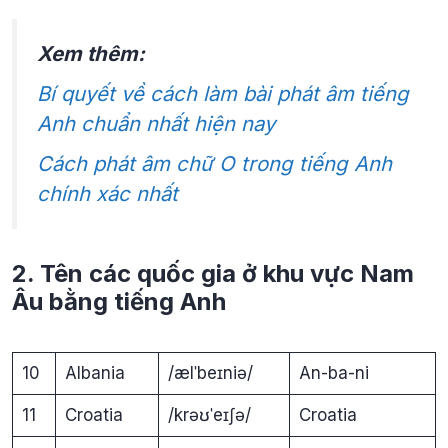
Xem thêm:
Bí quyết về cách làm bài phát âm tiếng
Anh chuẩn nhất hiện nay
Cách phát âm chữ O trong tiếng Anh
chính xác nhất
2. Tên các quốc gia ở khu vực Nam
Âu bằng tiếng Anh
10
Albania
/ælˈbeɪniə/
An-ba-ni
11
Croatia
/krəʊˈeɪʃə/
Croatia