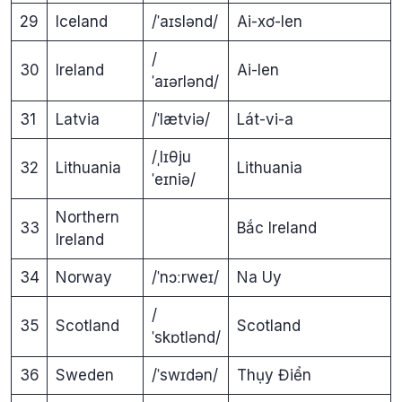
29
Iceland
/ˈaɪslənd/
Ai-xơ-len
/
30
Ireland
Ai-len
ˈaɪərlənd/
31
Latvia
/ˈlætviə/
Lát-vi-a
/ˌlɪθju
32
Lithuania
Lithuania
ˈeɪniə/
Northern
33
Bắc Ireland
Ireland
34
Norway
/ˈnɔːrweɪ/
Na Uy
/
35
Scotland
Scotland
ˈskɒtlənd/
36
Sweden
/ˈswɪdən/
Thụy Điển