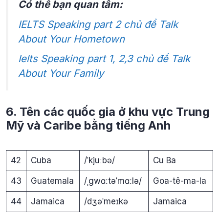
Có thể bạn quan tâm:
IELTS Speaking part 2 chủ đề Talk
About Your Hometown
Ielts Speaking part 1, 2,3 chủ đề Talk
About Your Family
6. Tên các quốc gia ở khu vực Trung
Mỹ và Caribe bằng tiếng Anh
42
Cuba
/ˈkjuːbə/
Cu Ba
43
Guatemala
/ˌgwɑːtəˈmɑːlə/
Goa-tê-ma-la
44
Jamaica
/dʒəˈmeɪkə
Jamaica