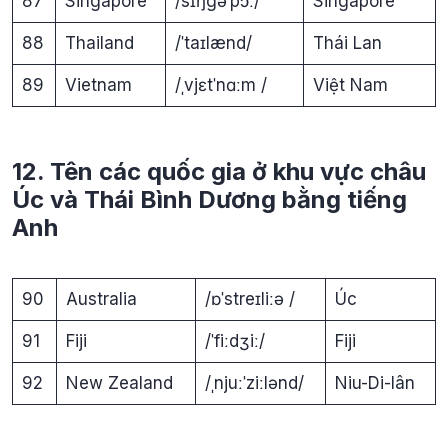
87
Singapore
/sɪŋgəˈpɔː/
Singapore
88
Thailand
/ˈtaɪlænd/
Thái Lan
89
Vietnam
/ˌvjɛtˈnɑːm /
Việt Nam
12. Tên các quốc gia ở khu vực châu
Úc và Thái Bình Dương bằng tiếng
Anh
90
Australia
/ɒˈstreɪliːə /
Úc
91
Fiji
/ˈfiːdʒiː/
Fiji
92
New Zealand
/ˌnjuːˈziːlənd/
Niu-Di-lân