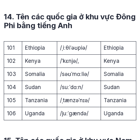
14. Tên các quốc gia ở khu vực Đông
Phi bằng tiếng Anh
101
Ethiopia
/ˌiːθiˈəʊpiə/
Ethiopia
102
Kenya
/ˈkɛnjə/,
Kenya
103
Somalia
/səʊˈmɑːliə/
Somalia
104
Sudan
/suːˈdɑːn/
Sudan
105
Tanzania
/ˌtænzəˈnɪə/
Tanzania
106
Uganda
/juːˈgændə/
Uganda