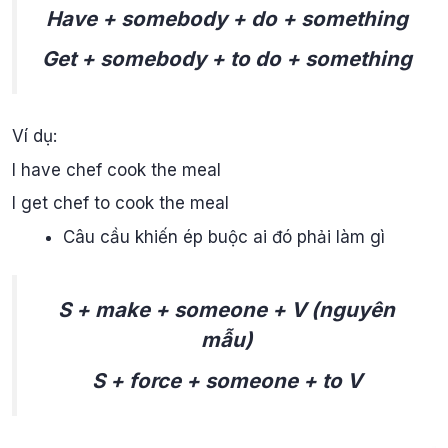
Have + somebody + do + something
Get + somebody + to do + something
Ví dụ:
I have chef cook the meal
I get chef to cook the meal
Câu cầu khiến ép buộc ai đó phải làm gì
S + make + someone + V (nguyên
mẫu)
S + force + someone + to V