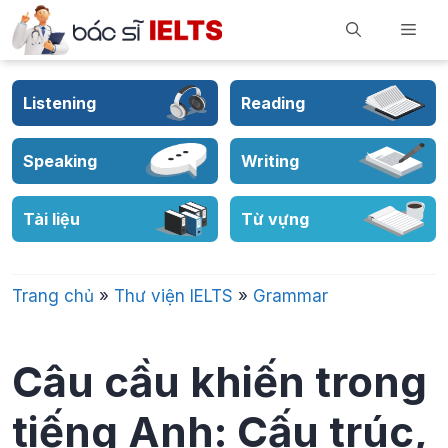
Skip
Men
to
content
Listening
Reading
Speaking
Writing
Tài liệu
Từ vựng
Trang chủ
»
Thư viện IELTS
»
Grammar
Câu cầu khiến trong
tiếng Anh: Cấu trúc,