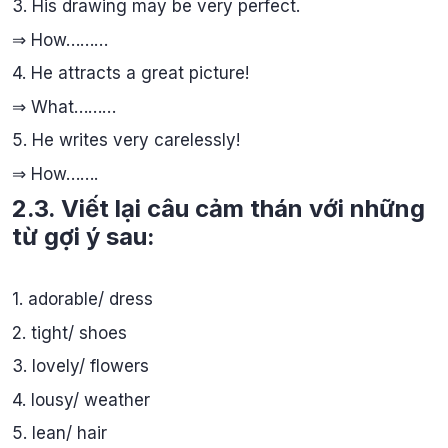
3. His drawing may be very perfect.
⇒ How………
4. He attracts a great picture!
⇒ What………
5. He writes very carelessly!
⇒ How…….
2.3. Viết lại câu cảm thán với những
từ gợi ý sau:
1. adorable/ dress
2. tight/ shoes
3. lovely/ flowers
4. lousy/ weather
5. lean/ hair