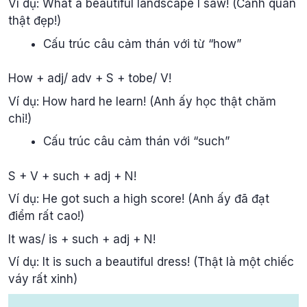
Ví dụ: What a beautiful landscape I saw! (Cảnh quan
thật đẹp!)
Cấu trúc câu cảm thán với từ “how”
How + adj/ adv + S + tobe/ V!
Ví dụ: How hard he learn! (Anh ấy học thật chăm
chỉ!)
Cấu trúc câu cảm thán với “such”
S + V + such + adj + N!
Ví dụ: He got such a high score! (Anh ấy đã đạt
điểm rất cao!)
It was/ is + such + adj + N!
Ví dụ: It is such a beautiful dress! (Thật là một chiếc
váy rất xinh)