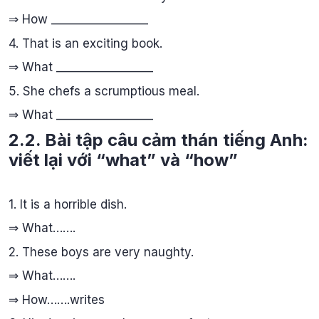
⇒ How _________________
4. That is an exciting book.
⇒ What _________________
5. She chefs a scrumptious meal.
⇒ What _________________
2.2. Bài tập câu cảm thán tiếng Anh:
viết lại với “what” và “how”
1. It is a horrible dish.
⇒ What…….
2. These boys are very naughty.
⇒ What…….
⇒ How…….writes