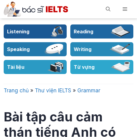
Skip
Men
to
content
Listening
Reading
Speaking
Writing
Tài liệu
Từ vựng
Trang chủ
»
Thư viện IELTS
»
Grammar
Bài tập câu cảm
thán tiếng Anh có