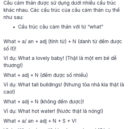
Câu cảm thán được sử dụng dưới nhiều cấu trúc
khác nhau. Các cấu trúc của câu cảm thán cụ thể
như sau:
Cấu trúc câu cảm thán với từ “what”
What + a/ an + adj (tính từ) + N (danh từ đếm được
số ít)!
Ví dụ: What a lovely baby! (Thật là một em bé dễ
thương!)
What + adj + N (đếm được số nhiều)
Ví dụ: What tall buildings! (Nhưng tòa nhà kia thật là
cao!)
What + adj + N (không đếm được)!
Ví dụ: What hot water! (Nước thật là nóng!)
What + a/ an + adj + N + S + V!