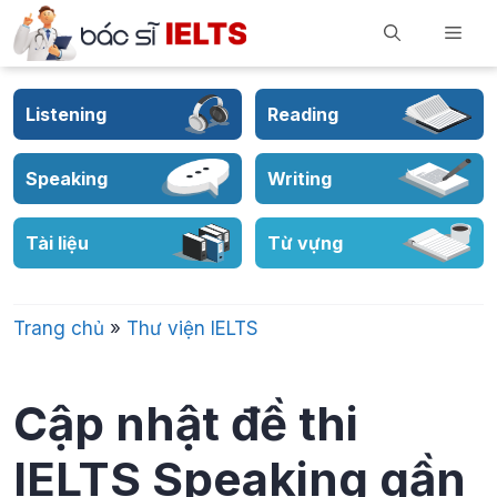
Skip
Men
to
content
Listening
Reading
Speaking
Writing
Tài liệu
Từ vựng
Trang chủ
»
Thư viện IELTS
Cập nhật đề thi
IELTS Speaking gần