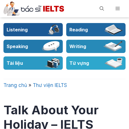
Skip
Men
to
content
Listening
Reading
Speaking
Writing
Tài liệu
Từ vựng
Trang chủ
»
Thư viện IELTS
Talk About Your
Holiday – IELTS