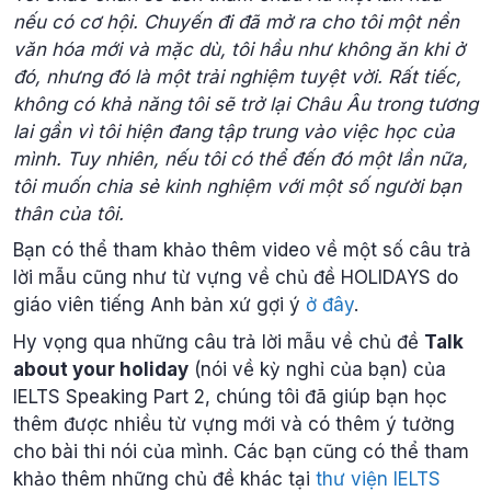
nếu có cơ hội. Chuyến đi đã mở ra cho tôi một nền
văn hóa mới và mặc dù, tôi hầu như không ăn khi ở
đó, nhưng đó là một trải nghiệm tuyệt vời. Rất tiếc,
không có khả năng tôi sẽ trở lại Châu Âu trong tương
lai gần vì tôi hiện đang tập trung vào việc học của
mình. Tuy nhiên, nếu tôi có thể đến đó một lần nữa,
tôi muốn chia sẻ kinh nghiệm với một số người bạn
thân của tôi.
Bạn có thể tham khảo thêm video về một số câu trả
lời mẫu cũng như từ vựng về chủ đề HOLIDAYS do
giáo viên tiếng Anh bản xứ gợi ý
ở
đây
.
Hy vọng qua những câu trả lời mẫu về chủ đề
Talk
about your holiday
(nói về kỳ nghỉ của bạn) của
IELTS Speaking Part 2, chúng tôi đã giúp bạn học
thêm được nhiều từ vựng mới và có thêm ý tưởng
cho bài thi nói của mình. Các bạn cũng có thể tham
khảo thêm những chủ đề khác tại
thư viện IELTS