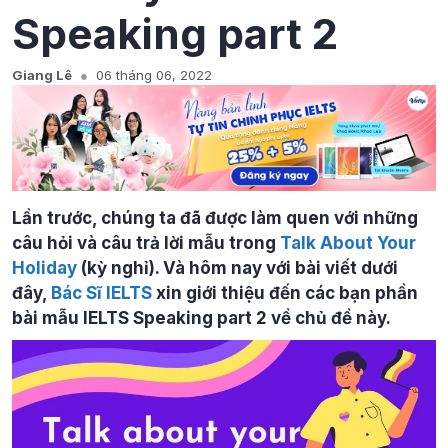
Speaking part 2
Giang Lê
06 tháng 06, 2022
Lần trước, chúng ta đã được làm quen với những
câu hỏi và câu trả lời mẫu trong
Talk About Your
Holiday
(kỳ nghỉ). Và hôm nay với bài viết dưới
đây,
Bác Sĩ IELTS
xin giới thiệu đến các bạn phần
bài mẫu IELTS Speaking part 2 về chủ đề này.