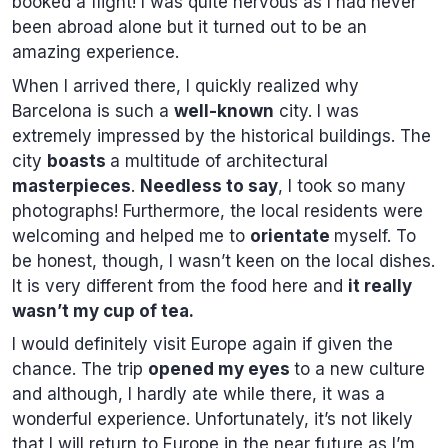
booked a flight! I was quite nervous as I had never
been abroad alone but it turned out to be an
amazing experience.
When I arrived there, I quickly realized why
Barcelona is such a
well-known
city. I was
extremely impressed by the historical buildings. The
city
boasts
a multitude of architectural
masterpieces
.
Needless to say
, I took so many
photographs! Furthermore, the local residents were
welcoming and helped me to
orientate
myself. To
be honest, though, I wasn’t keen on the local dishes.
It is very different from the food here and
it really
wasn’t my cup of tea.
I would definitely visit Europe again if given the
chance. The trip
opened my eyes
to a new culture
and although, I hardly ate while there, it was a
wonderful experience. Unfortunately, it’s not likely
that I will return to Europe in the near future as I’m