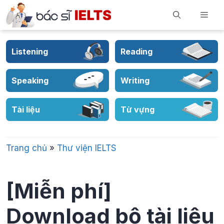
Skip
Men
to
content
Listening
Reading
Speaking
Writing
Tài liệu
Từ vựng
Trang chủ
»
Thư viện IELTS
[Miễn phí]
Download bộ tài liệu