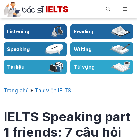
Skip
Men
to
content
Listening
Reading
Speaking
Writing
Tài liệu
Từ vựng
Trang chủ
»
Thư viện IELTS
IELTS Speaking part
1 friends: 7 câu hỏi