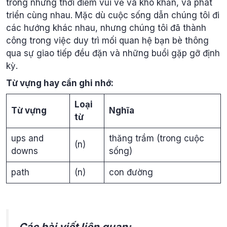
trong những thời điểm vui vẻ và khó khăn, và phát
triển cùng nhau. Mặc dù cuộc sống dẫn chúng tôi đi
các hướng khác nhau, nhưng chúng tôi đã thành
công trong việc duy trì mối quan hệ bạn bè thông
qua sự giao tiếp đều đặn và những buổi gặp gỡ định
kỳ.
Từ vựng hay cần ghi nhớ:
Loại
Từ vựng
Nghĩa
từ
ups and
thăng trầm (trong cuộc
(n)
downs
sống)
path
(n)
con đường
Các bài viết liên quan: