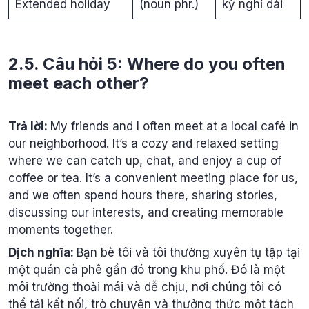
Extended holiday
(noun phr.)
kỳ nghỉ dài
2.5. Câu hỏi 5: Where do you often
meet each other?
Trả lời:
My friends and I often meet at a local café in
our neighborhood. It’s a cozy and relaxed setting
where we can catch up, chat, and enjoy a cup of
coffee or tea. It’s a convenient meeting place for us,
and we often spend hours there, sharing stories,
discussing our interests, and creating memorable
moments together.
Dịch nghĩa:
Bạn bè tôi và tôi thường xuyên tụ tập tại
một quán cà phê gần đó trong khu phố. Đó là một
môi trường thoải mái và dễ chịu, nơi chúng tôi có
thể tái kết nối, trò chuyện và thưởng thức một tách