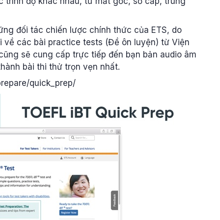
c trình độ khác nhau, từ mất gốc, sơ cấp, trung
ững đối tác chiến lược chính thức của ETS, do
 về các bài practice tests (Đề ôn luyện) từ Viện
 cũng sẽ cung cấp trực tiếp đến bạn bản audio âm
hành bài thi thử trọn vẹn nhất.
prepare/quick_prep/