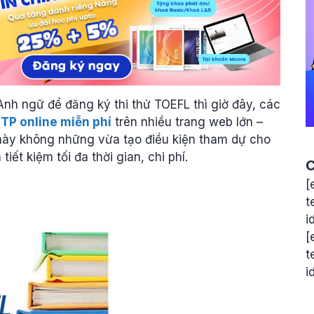
Anh ngữ để đăng ký thi thử TOEFL thì giờ đây, các
ITP online miễn phí
trên nhiều trang web lớn –
 này không những vừa tạo điều kiện tham dự cho
ết kiệm tối đa thời gian, chi phí.
C
[
t
i
[
t
i