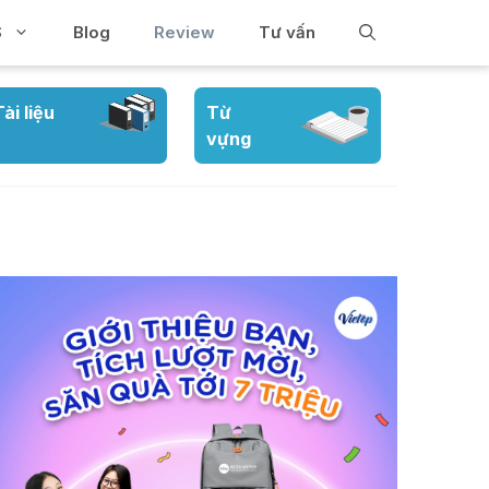
S
Blog
Review
Tư vấn
Tài liệu
Từ
vựng