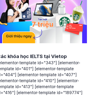
ác khóa học IELTS tại Vietop
elementor-template id="343"] [elementor-
emplate id="401"] [elementor-template
d="404"] [elementor-template id="407"]
elementor-template id="410"] [elementor-
emplate id="413"] [elementor-template
d="416"] [elementor-template id="189774"]