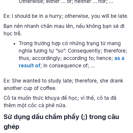
Otherwise; either … or; neither … nor; …
Ex: I should be in a hurry; otherwise, you will be late.
Bạn nên nhanh chân mau lên, nếu không bạn sẽ đi
học trễ.
Trong trường hợp có những trạng từ mang
nghĩa tương tự “so”: Consequently; therefore;
thus; accordingly; according to; hence;
as a
result of
; in consequence of; …
Ex: She wanted to study late; therefore, she drank
another cup of coffee.
Cô ta muốn thức khuya để học; vì thế, cô ta đã
thêm một cốc cà phê nữa.
Sử dụng dấu chấm phẩy (;) trong câu
ghép