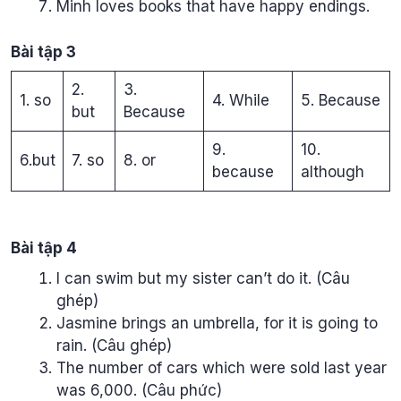
Minh loves books that have happy endings.
Bài tập 3
2.
3.
1. so
4. While
5. Because
but
Because
9.
10.
6.but
7. so
8. or
because
although
Bài tập 4
I can swim but my sister can’t do it. (Câu
ghép)
Jasmine brings an umbrella, for it is going to
rain. (Câu ghép)
The number of cars which were sold last year
was 6,000. (Câu phức)