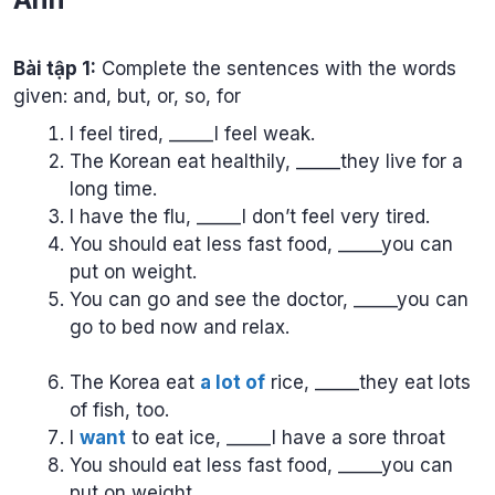
Bài tập 1:
Complete the sentences with the words
given: and, but, or, so, for
I feel tired, _____I feel weak.
The Korean eat healthily, _____they live for a
long time.
I have the flu, _____I don’t feel very tired.
You should eat less fast food, _____you can
put on weight.
You can go and see the doctor, _____you can
go to bed now and relax.
The Korea eat
a lot of
rice, _____they eat lots
of fish, too.
I
want
to eat ice, _____I have a sore throat
You should eat less fast food, _____you can
put on weight.