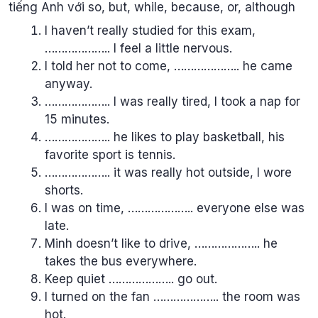
tiếng Anh với so, but, while, because, or, although
I haven’t really studied for this exam,
……………….. I feel a little nervous.
I told her not to come, ……………….. he came
anyway.
……………….. I was really tired, I took a nap for
15 minutes.
……………….. he likes to play basketball, his
favorite sport is tennis.
……………….. it was really hot outside, I wore
shorts.
I was on time, ……………….. everyone else was
late.
Minh doesn’t like to drive, ……………….. he
takes the bus everywhere.
Keep quiet ……………….. go out.
I turned on the fan ……………….. the room was
hot.