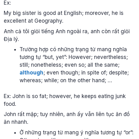
Ex:
My big sister is good at English; moreover, he is
excellent at Geography.
Anh cả tôi giỏi tiếng Anh ngoài ra, anh còn rất giỏi
Địa lý.
Trường hợp có những trạng từ mang nghĩa
tương tự “but, yet”: However; nevertheless;
still; nonetheless; even so; all the same;
although
; even though; in spite of; despite;
whereas; while; on the other hand; …
Ex: John is so fat; however, he keeps eating junk
food.
John rất mập; tuy nhiên, anh ấy vẫn liên tục ăn đồ
ăn nhanh.
Ở những trạng từ mang ý nghĩa tương tự “or”: