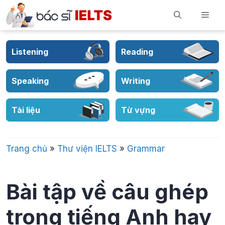
Skip
Men
to
content
Listening
Reading
Speaking
Writing
Tài liệu
Từ vựng
Trang chủ
»
Thư viện IELTS
»
Grammar
Bài tập về câu ghép
trong tiếng Anh hay