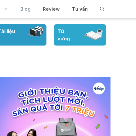
S
Blog
Review
Tư vấn
Tài liệu
Từ
vựng