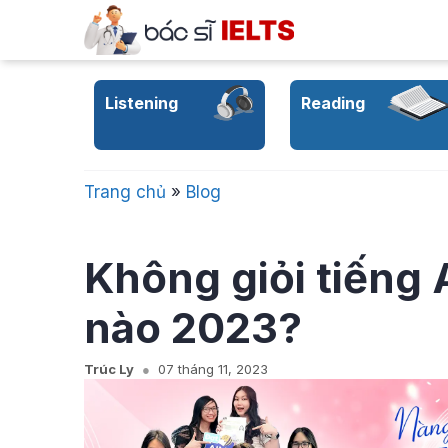
Skip
to
content
Listening
Reading
Trang chủ
»
Blog
Không giỏi tiếng
nào 2023?
Trúc Ly
07 tháng 11, 2023