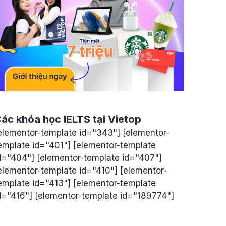
ác khóa học IELTS tại Vietop
elementor-template id="343"] [elementor-
emplate id="401"] [elementor-template
d="404"] [elementor-template id="407"]
elementor-template id="410"] [elementor-
emplate id="413"] [elementor-template
d="416"] [elementor-template id="189774"]