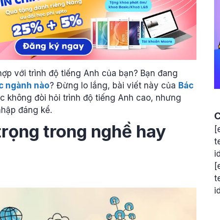
p với trình độ tiếng Anh của bạn? Bạn đang
ọc ngành nào
? Đừng lo lắng, bài viết này của
Bác
 không đòi hỏi trình độ tiếng Anh cao, nhưng
nhập đáng kể.
C
trọng trong nghề hay
[
t
i
[
t
i