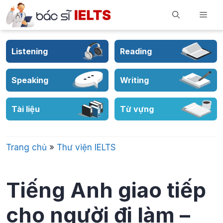
Skip
Men
to
content
Listening
Reading
Speaking
Writing
Tài liệu
Từ vựng
Trang chủ
»
Thư viện IELTS
Tiếng Anh giao tiếp
cho người đi làm –