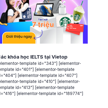
ác khóa học IELTS tại Vietop
elementor-template id="343"] [elementor-
emplate id="401"] [elementor-template
d="404"] [elementor-template id="407"]
elementor-template id="410"] [elementor-
emplate id="413"] [elementor-template
d="416"] [elementor-template id="189774"]