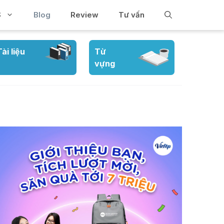
S
Blog
Review
Tư vấn
Tài liệu
Từ
vựng