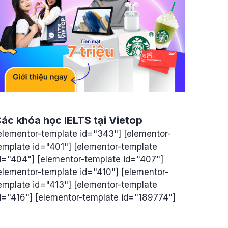
ác khóa học IELTS tại Vietop
elementor-template id="343"] [elementor-
emplate id="401"] [elementor-template
d="404"] [elementor-template id="407"]
elementor-template id="410"] [elementor-
emplate id="413"] [elementor-template
d="416"] [elementor-template id="189774"]