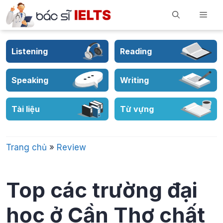
Skip
Men
to
content
Listening
Reading
Speaking
Writing
Tài liệu
Từ vựng
Trang chủ
»
Review
Top các trường đại
học ở Cần Thơ chất