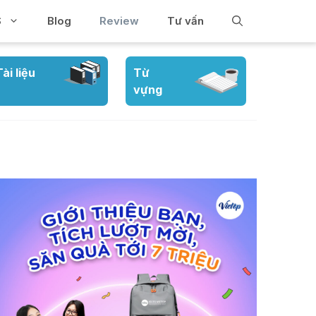
S
Blog
Review
Tư vấn
Tài liệu
Từ
vựng