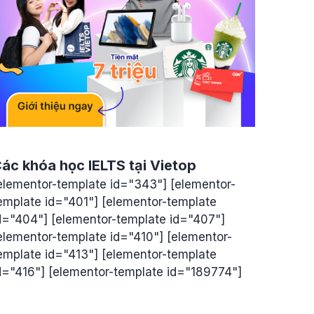
ác khóa học IELTS tại Vietop
elementor-template id="343"] [elementor-
emplate id="401"] [elementor-template
d="404"] [elementor-template id="407"]
elementor-template id="410"] [elementor-
emplate id="413"] [elementor-template
d="416"] [elementor-template id="189774"]