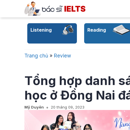
Skip
to
content
Listening
Reading
Trang chủ
»
Review
Tổng hợp danh sá
học ở Đồng Nai đ
Mỹ Duyên
20 tháng 09, 2023