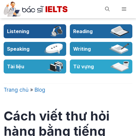
Skip
Men
to
content
Listening
Reading
Speaking
Writing
Tài liệu
Từ vựng
Trang chủ
»
Blog
Cách viết thư hỏi
hàng bằng tiếng