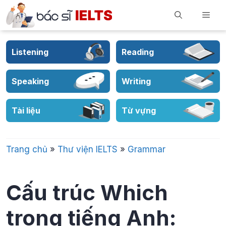
Skip
Men
to
content
Listening
Reading
Speaking
Writing
Tài liệu
Từ vựng
Trang chủ
»
Thư viện IELTS
»
Grammar
Cấu trúc Which
trong tiếng Anh: