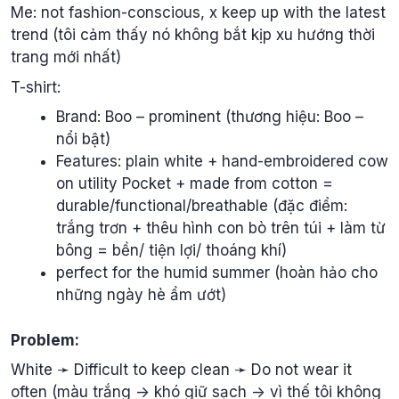
Me: not fashion-conscious, x keep up with the latest
trend (tôi cảm thấy nó không bắt kịp xu hướng thời
trang mới nhất)
T-shirt:
Brand: Boo – prominent (thương hiệu: Boo –
nổi bật)
Features: plain white + hand-embroidered cow
on utility Pocket + made from cotton =
durable/functional/breathable (đặc điểm:
trắng trơn + thêu hình con bò trên túi + làm từ
bông = bền/ tiện lợi/ thoáng khí)
perfect for the humid summer (hoàn hảo cho
những ngày hè ẩm ướt)
Problem:
White ➛ Difficult to keep clean ➛ Do not wear it
often (màu trắng -> khó giữ sạch -> vì thế tôi không