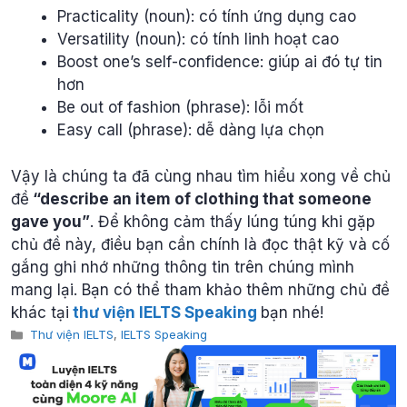
Practicality (noun): có tính ứng dụng cao
Versatility (noun): có tính linh hoạt cao
Boost one’s self-confidence: giúp ai đó tự tin
hơn
Be out of fashion (phrase): lỗi mốt
Easy call (phrase): dễ dàng lựa chọn
Vậy là chúng ta đã cùng nhau tìm hiểu xong về chủ
đề
“describe an item of clothing that someone
gave you”
. Để không cảm thấy lúng túng khi gặp
chủ đề này, điều bạn cần chính là đọc thật kỹ và cố
gắng ghi nhớ những thông tin trên chúng mình
mang lại. Bạn có thể tham khảo thêm những chủ đề
khác tại
thư viện IELTS Speaking
bạn nhé!
Categories
Thư viện IELTS
,
IELTS Speaking