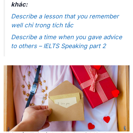
khác:
Describe a lesson that you remember
well chỉ trong tích tắc
Describe a time when you gave advice
to others – IELTS Speaking part 2