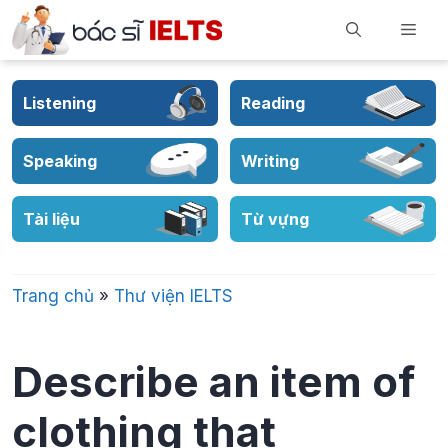
Skip
Men
to
content
Listening
Reading
Speaking
Writing
Tài liệu
Từ vựng
Trang chủ
»
Thư viện IELTS
Describe an item of
clothing that