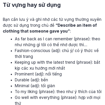
Từ vựng hay sử dụng
Bạn cần lưu ý và ghi nhớ các từ vựng thường xuyên
được sử dụng trong chủ đề
“Describe an item of
clothing that someone gave you”
:
As far back as I can remember (phrase): theo
như những gì tôi có thể nhớ được thì…
Fashion-conscious (adj): chú ý/ có ý thức về
thời trang
Keeping up with the latest trend (phrase): bắt
kịp các xu hướng mới nhất
Prominent (adj): nổi tiếng
Durable (adj): bền
Minimal (adj): tối giản
To my liking (phrase): theo như ý thích của tôi
Go well with everything (phrase): hợp với mọi
thứ