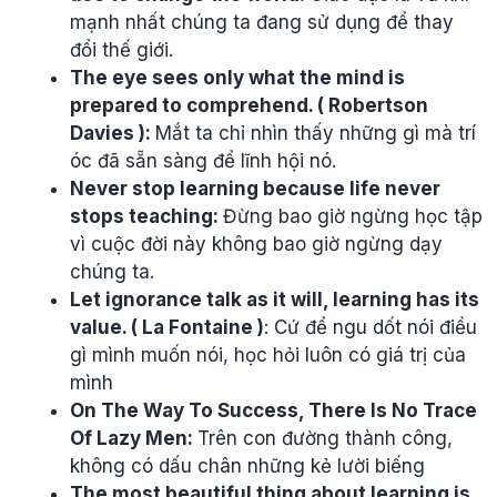
mạnh nhất chúng ta đang sử dụng để thay
đổi thế giới.
The eye sees only what the mind is
prepared to comprehend. ( Robertson
Davies ):
Mắt ta chỉ nhìn thấy những gì mà trí
óc đã sẵn sàng để lĩnh hội nó.
Never stop learning because life never
stops teaching:
Đừng bao giờ ngừng học tập
vì cuộc đời này không bao giờ ngừng dạy
chúng ta.
Let ignorance talk as it will, learning has its
value. ( La Fontaine )
: Cứ để ngu dốt nói điều
gì mình muốn nói, học hỏi luôn có giá trị của
mình
On The Way To Success, There Is No Trace
Of Lazy Men:
Trên con đường thành công,
không có dấu chân những kẻ lười biếng
The most beautiful thing about learning is