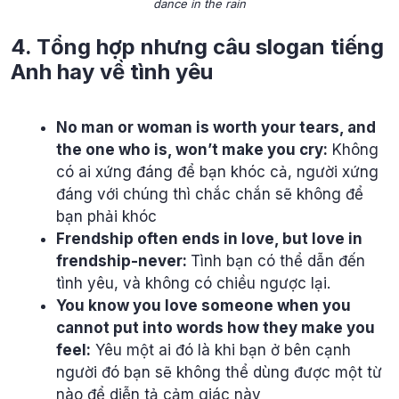
dance in the rain
4. Tổng hợp nhưng câu slogan tiếng
Anh hay về tình yêu
No man or woman is worth your tears, and
the one who is, won’t make you cry:
Không
có ai xứng đáng để bạn khóc cả, người xứng
đáng với chúng thì chắc chắn sẽ không để
bạn phải khóc
Frendship often ends in love, but love in
frendship-never:
Tình bạn có thể dẫn đến
tình yêu, và không có chiều ngược lại.
You know you love someone when you
cannot put into words how they make you
feel:
Yêu một ai đó là khi bạn ở bên cạnh
người đó bạn sẽ không thể dùng được một từ
nào để diễn tả cảm giác này