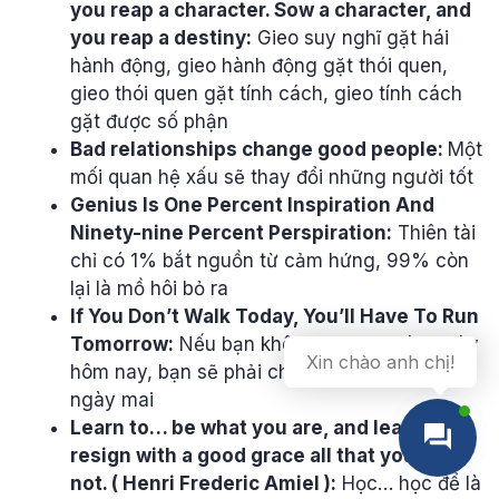
you reap a character. Sow a character, and
you reap a destiny:
Gieo suy nghĩ gặt hái
hành động, gieo hành động gặt thói quen,
gieo thói quen gặt tính cách, gieo tính cách
gặt được số phận
Bad relationships change good people:
Một
mối quan hệ xấu sẽ thay đổi những người tốt
Genius Is One Percent Inspiration And
Ninety-nine Percent Perspiration:
Thiên tài
chỉ có 1% bắt nguồn từ cảm hứng, 99% còn
lại là mồ hôi bỏ ra
If You Don’t Walk Today, You’ll Have To Run
Tomorrow:
Nếu bạn không bước đi vào ngày
Xin chào anh chị!
hôm nay, bạn sẽ phải chạy thật nhanh vào
ngày mai
Learn to… be what you are, and learn to
resign with a good grace all that you are
not. ( Henri Frederic Amiel ):
Học… học để là