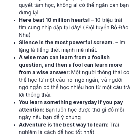
quyết tâm học, không ai có thể ngăn cản bạn
dừng lại
Here beat 10 million hearts!
– 10 triệu trái
tim cùng nhịp đập tại đây! ( Đội tuyển Bồ Đào
Nha)
Silence is the most powerful scream.
– Im
lặng là tiếng thét mạnh mẽ nhất.
A wise man can learn from a foolish
question, and then a fool can learn more
from a wise answer:
Một người thông thái có
thể học từ một câu hỏi ngớ ngẩn, và người
ngớ ngẩn có thể học nhiều hơn từ một câu trả
lời thông thái.
You learn something everyday if you pay
attention:
Bạn luôn học được thứ gì đó mỗi
ngày nếu bạn để ý chúng
Adventure is the best way to learn:
Trải
nghiệm là cách để học tốt nhất