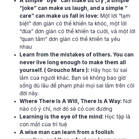
A simple “bye” can make us cry ,a simple
“joke” can make us laugh, and a simple ”
care” can make us fall in love:
Một lời “tạm
biệt” đơn giản có thể khiến ta khóc, một lời
“đùa” đơn giản có thể khiến ta cười, và một lời
“quan tâm” đơn giản có thể khiến ta yêu
nhau
Learn from the mistakes of others. You can
never live long enough to make them all
yourself. ( Groucho Marx ):
Hãy học từ sai
lầm của người khác. Bạn sẽ không bao giờ
sống đủ lâu để phạm phải mọi sai lầm trên cõi
đời này.
Where There Is A Will, There Is A Way:
Nơi
nào có ý chí, nơi đó sẽ có con đường
Learning is the eye of the mind:
Học tập là
con mắt của trí tuệ
A wise man can learn from a foolish