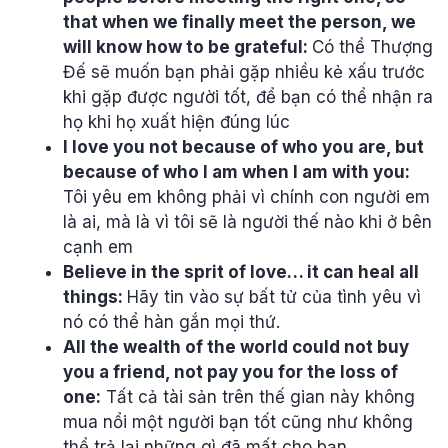
that when we finally meet the person, we
will know how to be grateful:
Có thể Thượng
Đế sẽ muốn bạn phải gặp nhiều kẻ xấu trước
khi gặp được người tốt, để bạn có thể nhận ra
họ khi họ xuất hiện đúng lúc
I love you not because of who you are, but
because of who I am when I am with you:
Tôi yêu em không phải vì chính con người em
là ai, mà là vì tôi sẽ là người thế nào khi ở bên
cạnh em
Believe in the sprit of love… it can heal all
things:
Hãy tin vào sự bất tử của tình yêu vì
nó có thể hàn gắn mọi thứ.
All the wealth of the world could not buy
you a friend, not pay you for the loss of
one:
Tất cả tài sản trên thế gian này không
mua nổi một người bạn tốt cũng như không
thể trả lại những gì đã mất cho bạn.