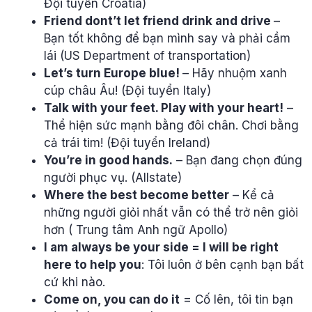
Đội tuyển Croatia)
Friend dont’t let friend drink and drive
–
Bạn tốt không để bạn mình say và phải cầm
lái (US Department of transportation)
Let’s turn Europe blue!
– Hãy nhuộm xanh
cúp châu Âu! (Đội tuyển Italy)
Talk with your feet. Play with your heart!
–
Thể hiện sức mạnh bằng đôi chân. Chơi bằng
cả trái tim! (Đội tuyển Ireland)
You’re in good hands.
– Bạn đang chọn đúng
người phục vụ. (Allstate)
Where the best become better
– Kể cả
những người giỏi nhất vẫn có thể trở nên giỏi
hơn ( Trung tâm Anh ngữ Apollo)
I am always be your side = I will be right
here to help you
: Tôi luôn ở bên cạnh bạn bất
cứ khi nào.
Come on, you can do it
= Cố lên, tôi tin bạn