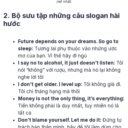
mẽ nhất.
2. Bộ sưu tập những câu slogan hài
hước
Future depends on your dreams. So go to
sleep:
Tương lai phụ thuộc vào những ước
mơ của bạn. Vì thế hãy đi ngủ
I say no to alcohol, it just doesn’t listen:
Tôi
nói “không” với rượu, nhưng mà nó lại không
nghe lời tôi
I don’t get older. I level up:
Tôi không già đi.
Tôi chỉ thăng hạng mà thôi
Money is not the only thing, it’s everything:
Tiền không phải là duy nhất, tuy nhiên nó là
tất cả
Don’t blame yourself. Let me do it:
Đừng tự
trách bản thân mình, hãy để tôi làm dùm cho