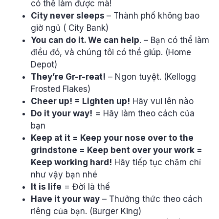
có thể làm được mà!
City never sleeps
– Thành phố không bao
giờ ngủ ( City Bank)
You can do it. We can help
. – Bạn có thể làm
điều đó, và chúng tôi có thể giúp. (Home
Depot)
They’re Gr-r-reat!
– Ngon tuyệt. (Kellogg
Frosted Flakes)
Cheer up! = Lighten up!
Hãy vui lên nào
Do it your way!
= Hãy làm theo cách của
bạn
Keep at it = Keep your nose over to the
grindstone = Keep bent over your work =
Keep working hard!
Hãy tiếp tục chăm chỉ
như vậy bạn nhé
It is life
= Đời là thế
Have it your way
– Thưởng thức theo cách
riêng của bạn. (Burger King)