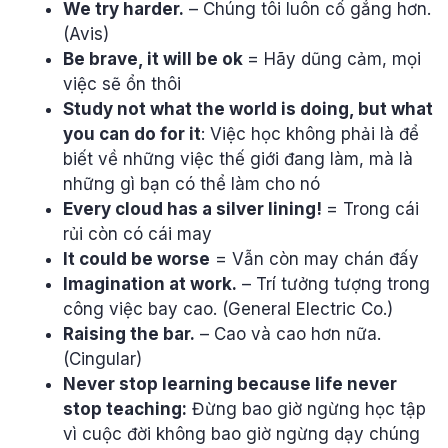
We try harder.
– Chúng tôi luôn cố gắng hơn.
(Avis)
Be brave, it will be ok
= Hãy dũng cảm, mọi
việc sẽ ổn thôi
Study not what the world is doing, but what
you can do for it
: Việc học không phải là để
biết về những việc thế giới đang làm, mà là
những gì bạn có thể làm cho nó
Every cloud has a silver lining!
= Trong cái
rủi còn có cái may
It could be worse
= Vẫn còn may chán đấy
Imagination at work.
– Trí tưởng tượng trong
công việc bay cao. (General Electric Co.)
Raising the bar.
– Cao và cao hơn nữa.
(Cingular)
Never stop learning because life never
stop teaching:
Đừng bao giờ ngừng học tập
vì cuộc đời không bao giờ ngừng dạy chúng