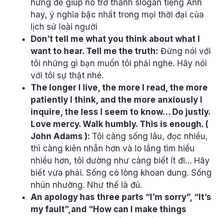
hứng để giúp nó trở thành slogan tiếng Anh
hay, ý nghĩa bậc nhất trong mọi thời đại của
lịch sử loài người
Don’t tell me what you think about what I
want to hear. Tell me the truth:
Đừng nói với
tôi những gì bạn muốn tôi phải nghe. Hãy nói
với tôi sự thật nhé.
The longer I live, the more I read, the more
patiently I think, and the more anxiously I
inquire, the less I seem to know… Do justly.
Love mercy. Walk humbly. This is enough. (
John Adams ):
Tôi càng sống lâu, đọc nhiều,
thì càng kiên nhẫn hơn và lo lắng tìm hiểu
nhiều hơn, tôi dường như càng biết ít đi… Hãy
biết vừa phải. Sống có lòng khoan dung. Sống
nhún nhường. Như thế là đủ.
An apology has three parts “I’m sorry”, “It’s
my fault”,and “How can I make things