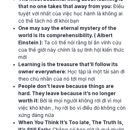
that no one takes that away from you:
Điều
tuyệt vời nhất của việc học hành là không ai
có thể tách nó đi khỏi bạn
One may say the eternal mystery of the
world is its comprehensibility. ( Albert
Einstein ):
Ta có thể nói rằng bí ẩn vĩnh cửu
của thế giới này chính là sự lĩnh hội kiến thức
mới
Learning is the treasure that’ll follow its
owner everywhere:
Học tập là một tài sản đi
theo chủ nhân của nó tới mọi nơi
People don’t leave because things are
hard. They leave because it’s no longer
worth it:
Bởi lẽ mọi người không rời đi vì mọi
việc khó khăn , họ rời bỏ vì điều đó không còn
xứng đáng nữa
When You Think It’s Too late, The Truth Is,
It’s Still Early:
Chẳng có bao giờ là quá muộn,