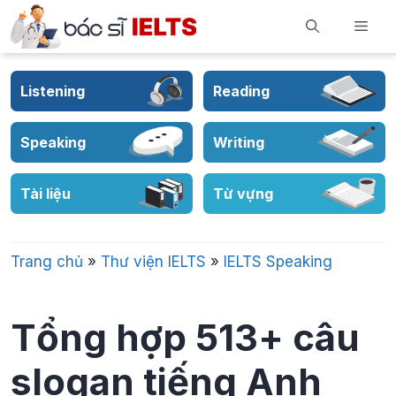
Skip
Men
to
content
Listening
Reading
Speaking
Writing
Tài liệu
Từ vựng
Trang chủ
»
Thư viện IELTS
»
IELTS Speaking
Tổng hợp 513+ câu
slogan tiếng Anh