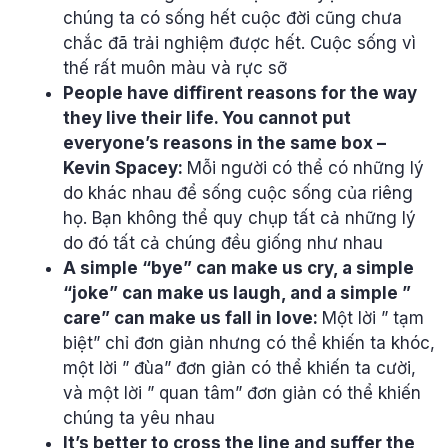
chúng ta có sống hết cuộc đời cũng chưa
chắc đã trải nghiệm được hết. Cuộc sống vì
thế rất muôn màu và rực sỡ
People have diffỉrent reasons for the way
they live their life. You cannot put
everyone’s reasons in the same box –
Kevin Spacey:
Mỗi người có thể có những lý
do khác nhau để sống cuộc sống của riêng
họ. Bạn không thể quy chụp tất cả những lý
do đó tất cả chúng đều giống như nhau
A simple “bye” can make us cry, a simple
“joke” can make us laugh, and a simple ”
care” can make us fall in love:
Một lời ” tạm
biệt” chỉ đơn giản nhưng có thể khiến ta khóc,
một lời ” đùa” đơn giản có thể khiến ta cười,
và một lời ” quan tâm” đơn giản có thể khiến
chúng ta yêu nhau
It’s better to cross the line and suffer the