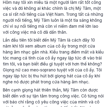
Hôm nay tôi xin miêu tả một người làm rất tốt công
việc và đó không ai khác chính là chị Mỹ Tâm, một
ca sĩ rất nổi tiếng của Việt Nam. Trong tất cả những
người nổi tiếng, Mỹ Tâm luôn là một tia sáng không
chỉ vì sự nổi tiếng mà còn vì niềm đam mê lớn lao
với công việc mà cô đã dấn thân.
Lần đầu tiên tôi biết đến Mỹ Tâm là cách đây 10
năm khi tôi xem album của cô ấy trong một cửa
hàng âm nhạc gần nhà. Kiểu trang điểm mắt và kiểu
tóc mang cá tính của cô ấy ngay lập tức đi vào trái
tim tôi, và bạn biết điều gì tuyệt vời hơn thế không?
Giọng nữ cao meo-soprano tuyệt vời của cô ấy. Tôi
ngay lập tức bị thu hút bởi giọng hát của cô ấy khi
nghe nó được phát trong cửa hàng âm nhạc.
Bên cạnh giọng hát thiên thần, Mỹ Tâm còn được
biết đến với sự tận tâm trong công việc. Cô từng nói
với báo chí rằng cô yêu công việc của mình và cô