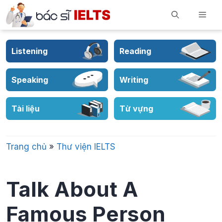
Skip
Men
to
content
Listening
Reading
Speaking
Writing
Tài liệu
Từ vựng
Trang chủ
»
Thư viện IELTS
Talk About A
Famous Person