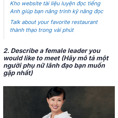
Kho website tài liệu luyện đọc tiếng
Anh giúp bạn nâng trình kỹ năng đọc
Talk about your favorite restaurant
thành thạo trong vài phút
2. Describe a female leader you
would like to meet (Hãy mô tả một
người phụ nữ lãnh đạo bạn muốn
gặp nhất)