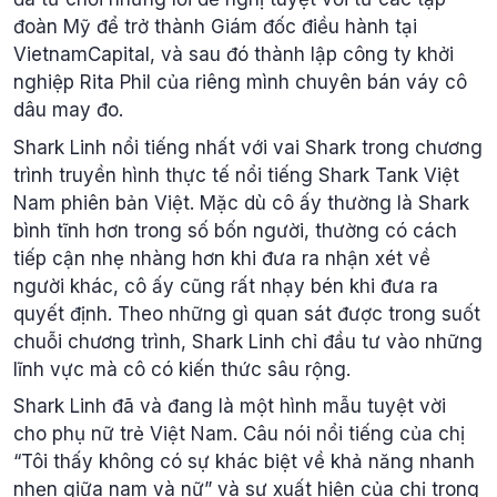
đoàn Mỹ để trở thành Giám đốc điều hành tại
VietnamCapital, và sau đó thành lập công ty khởi
nghiệp Rita Phil của riêng mình chuyên bán váy cô
dâu may đo.
Shark Linh nổi tiếng nhất với vai Shark trong chương
trình truyền hình thực tế nổi tiếng Shark Tank Việt
Nam phiên bản Việt. Mặc dù cô ấy thường là Shark
bình tĩnh hơn trong số bốn người, thường có cách
tiếp cận nhẹ nhàng hơn khi đưa ra nhận xét về
người khác, cô ấy cũng rất nhạy bén khi đưa ra
quyết định. Theo những gì quan sát được trong suốt
chuỗi chương trình, Shark Linh chỉ đầu tư vào những
lĩnh vực mà cô có kiến ​​thức sâu rộng.
Shark Linh đã và đang là một hình mẫu tuyệt vời
cho phụ nữ trẻ Việt Nam. Câu nói nổi tiếng của chị
“Tôi thấy không có sự khác biệt về khả năng nhanh
nhẹn giữa nam và nữ” và sự xuất hiện của chị trong