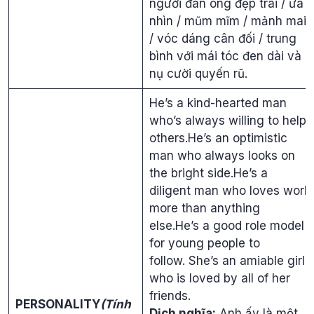
người đàn ông đẹp trai / ưa
nhìn / mũm mĩm / mảnh mai
/ vóc dáng cân đối / trung
bình với mái tóc đen dài và
nụ cười quyến rũ.
He’s a kind-hearted man
who’s always willing to help
others.He’s an optimistic
man who always looks on
the bright side.He’s a
diligent man who loves work
more than anything
else.He’s a good role model
for young people to
follow. She’s an amiable girl
who is loved by all of her
friends.
PERSONALITY
(Tính
Dịch nghĩa:
Anh ấy là một