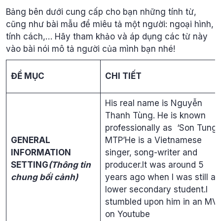
Bảng bên dưới cung cấp cho bạn những tính từ,
cũng như bài mẫu để miêu tả một người: ngoại hình,
tính cách,… Hãy tham khảo và áp dụng các từ này
vào bài nói mô tả người của mình bạn nhé!
ĐỀ MỤC
CHI TIẾT
His real name is Nguyễn
Thanh Tùng. He is known
professionally as ‘Son Tung
GENERAL
MTP’He is a Vietnamese
INFORMATION
singer, song-writer and
SETTING
(Thông tin
producer.It was around 5
chung bối cảnh)
years ago when I was still a
lower secondary student.I
stumbled upon him in an MV
on Youtube