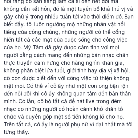
nói rằng cô sẵn sàng làm ca sĩ đến hết đời mà
không cần kết hôn, đó là một tuyên bố khá thú vị và
gây chú ý trong nhiều tuần tới vào thời điểm đó. Bạn
biết đấy, tôi luôn ngưỡng mộ những nhân vật nổi
tiếng của công chúng, những người có thể cống
hiến tất cả các mặt của cuộc sống cho công việc
của họ. Mỹ Tâm đã gây được cảm tình với mọi
người bằng cách mang đến những bản nhạc chân
thực truyền cảm hứng cho hàng nghìn khán giả,
không phân biệt lứa tuổi, giới tính hay địa vị xã hội,
cô còn được biết đến với công việc từ thiện không
mệt mỏi. Có thể ví cô ấy như một con ong bận rộn
đến nỗi đôi khi cô ấy không quan tâm đến bản thân
mình. Có lần, cô bỏ tất cả để hát live trong đêm
nhạc do những người có hoàn cảnh khó khăn tổ
chức và quyên góp một số tiền khổng lồ cho họ.
Trên tất cả, cô ấy là người phụ nữ vĩ đại nhất mà tôi
từng thấy.