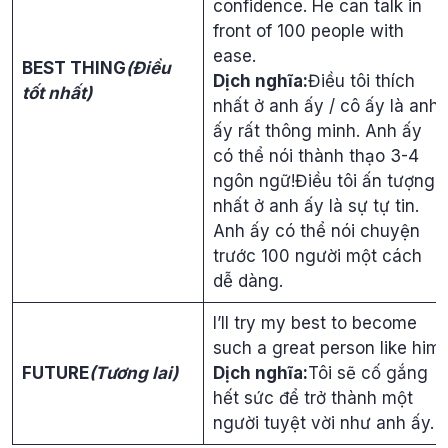
confidence. He can talk in
front of 100 people with
ease.
BEST THING​
(Điều
Dịch nghĩa:
Điều tôi thích
tốt nhất)
nhất ở anh ấy / cô ấy là anh
ấy rất thông minh. Anh ấy
có thể nói thành thạo 3-4
ngôn ngữ!Điều tôi ấn tượng
nhất ở anh ấy là sự tự tin.
Anh ấy có thể nói chuyện
trước 100 người một cách
dễ dàng.
I’ll try my best to become
such a great person like him.
FUTURE
(Tương lai)
Dịch nghĩa:
Tôi sẽ cố gắng
hết sức để trở thành một
người tuyệt vời như anh ấy.