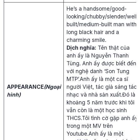
He’s a handsome/good-
looking/chubby/slender/well-
built/medium-built man with
long black hair and a
charming smile.
Dịch nghĩa:
Tên thật của
anh ấy là Nguyễn Thanh
Tùng. Anh ấy được biết đến
với nghệ danh ‘Son Tung
MTP’.Anh ấy là một ca sĩ
APPEARANCE
(Ngoại
người Việt, tác giả sáng tác
hình)
nhạc và nhà sản xuất.Đó là
khoảng 5 năm trước khi tôi
vẫn còn là một học sinh
THCS.Tôi tình cờ gặp anh ấy
trong một MV trên
Youtube.Anh ấy là một