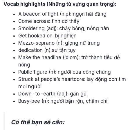
Vocab highlights (Những từ vựng quan trọng):
A beacon of light (n.p): ngọn hải đăng
Come across: tình cờ thấy
Smoldering (adj): chảy bỏng, nồng nàn
Get hooked on: bị nghiện
Mezzo-soprano (n): giọng nữ trung
dedication (n) sự tận tụy
Make the headline (idiom): trở thành tiêu đề
nóng
Public figure (n): người của công chúng
Struck at people’s heartcore: lay động con tim
mọi người
Down -to -earth (adj): gần gũi
Busy-bee (n): người bận rộn, chăm chỉ
Có thể bạn sẽ cần: