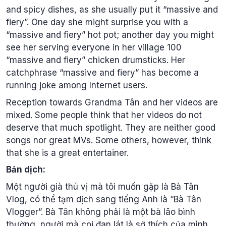
and spicy dishes, as she usually put it “massive and
fiery”. One day she might surprise you with a
“massive and fiery” hot pot; another day you might
see her serving everyone in her village 100
“massive and fiery” chicken drumsticks. Her
catchphrase “massive and fiery” has become a
running joke among Internet users.
Reception towards Grandma Tân and her videos are
mixed. Some people think that her videos do not
deserve that much spotlight. They are neither good
songs nor great MVs. Some others, however, think
that she is a great entertainer.
Bản dịch:
Một người già thú vị mà tôi muốn gặp là Bà Tân
Vlog, có thể tạm dịch sang tiếng Anh là “Bà Tân
Vlogger”. Bà Tân không phải là một bà lão bình
thường, người mà coi đan lát là sở thích của mình,