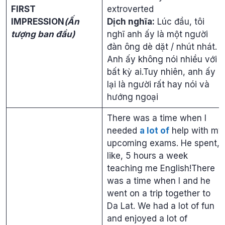
FIRST
extroverted
IMPRESSION
(Ấn
Dịch nghĩa:
Lúc đầu, tôi
tượng ban đầu)
nghĩ anh ấy là một người
đàn ông dè dặt / nhút nhát.
Anh ấy không nói nhiều với
bất kỳ ai.Tuy nhiên, anh ấy
lại là người rất hay nói và
hướng ngoại
There was a time when I
needed
a lot of
help with my
upcoming exams. He spent,
like, 5 hours a week
teaching me English!There
was a time when I and he
went on a trip together to
Da Lat. We had a lot of fun
and enjoyed a lot of