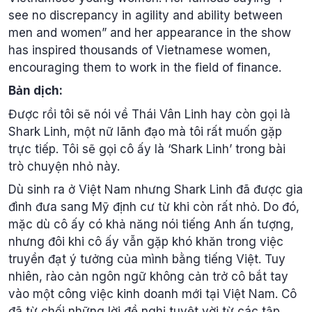
see no discrepancy in agility and ability between
men and women” and her appearance in the show
has inspired thousands of Vietnamese women,
encouraging them to work in the field of finance.
Bản dịch:
Được rồi tôi sẽ nói về Thái Vân Linh hay còn gọi là
Shark Linh, một nữ lãnh đạo mà tôi rất muốn gặp
trực tiếp. Tôi sẽ gọi cô ấy là ‘Shark Linh’ trong bài
trò chuyện nhỏ này.
Dù sinh ra ở Việt Nam nhưng Shark Linh đã được gia
đình đưa sang Mỹ định cư từ khi còn rất nhỏ. Do đó,
mặc dù cô ấy có khả năng nói tiếng Anh ấn tượng,
nhưng đôi khi cô ấy vẫn gặp khó khăn trong việc
truyền đạt ý tưởng của mình bằng tiếng Việt. Tuy
nhiên, rào cản ngôn ngữ không cản trở cô bắt tay
vào một công việc kinh doanh mới tại Việt Nam. Cô
đã từ chối những lời đề nghị tuyệt vời từ các tập