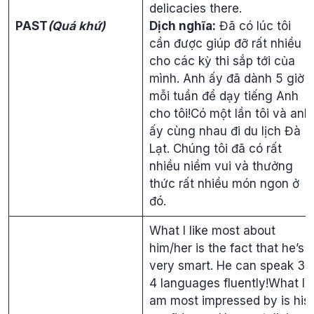
delicacies there.
PAST
(Quá khứ)
Dịch nghĩa:
Đã có lúc tôi
cần được giúp đỡ rất nhiều
cho các kỳ thi sắp tới của
mình. Anh ấy đã dành 5 giờ
mỗi tuần để dạy tiếng Anh
cho tôi!Có một lần tôi và anh
ấy cùng nhau đi du lịch Đà
Lạt. Chúng tôi đã có rất
nhiều niềm vui và thưởng
thức rất nhiều món ngon ở
đó.
What I like most about
him/her is the fact that he’s
very smart. He can speak 3-
4 languages fluently!What I
am most impressed by is his