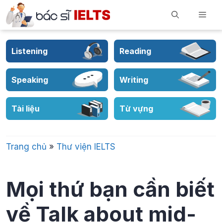
Skip
Men
to
content
Listening
Reading
Speaking
Writing
Tài liệu
Từ vựng
Trang chủ
»
Thư viện IELTS
Mọi thứ bạn cần biết
về Talk about mid-