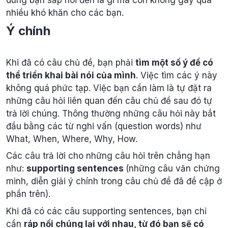
dung bạn sắp nói đến là gì mà còn không gây quá
nhiều khó khăn cho các bạn.
Ý chính
Khi đã có câu chủ đề, bạn phải
tìm một số ý để có
thể triển khai bài nói của mình
. Việc tìm các ý này
không quá phức tạp. Việc bạn cần làm là tự đặt ra
những câu hỏi liên quan đến câu chủ đề sau đó tự
trả lời chúng. Thông thường những câu hỏi này bắt
đầu bằng các từ nghi vấn (question words) như
What, When, Where, Why, How.
Các câu trả lời cho những câu hỏi trên chẳng hạn
như:
supporting sentences
(những câu văn chứng
minh, diễn giải ý chính trong câu chủ đề đã đề cập ở
phần trên).
Khi đã có các câu supporting sentences, bạn chỉ
cần
ráp nối chúng lại với nhau, từ đó bạn sẽ có