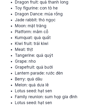
Dragon fruit: quả thanh long
Toy figurine: con tò he
Dragon Dance: múa rồng
Jade rabbit: thỏ ngọc
Moon: mặt trăng
Platform: mâm cỗ
Kumquat: quả quất
Kiwi fruit: trái kiwi
Meat: thịt
Tangerine: quả quýt
Grape: nho
Grapefruit: quả bưởi
Lantern parade: rước đèn
Berry: quả dâu
Melon: quả dưa lê
Lotus seed: hạt sen
Family reunion: sum họp gia đình
Lotus seed: hạt sen