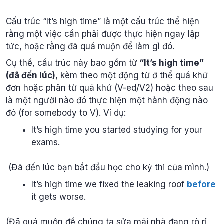
Cấu trúc “It’s high time” là một cấu trúc thể hiện
rằng một việc cần phải được thực hiện ngay lập
tức, hoặc rằng đã quá muộn để làm gì đó.
Cụ thể, cấu trúc này bao gồm từ
“It’s high time”
(đã đến lúc)
, kèm theo một động từ ở thể quá khứ
đơn hoặc phân từ quá khứ (V-ed/V2) hoặc theo sau
là một người nào đó thực hiện một hành động nào
đó (for somebody to V). Ví dụ:
It’s high time you started studying for your
exams.
(Đã đến lúc bạn bắt đầu học cho kỳ thi của mình.)
It’s high time we fixed the leaking roof
before
it gets worse.
(Đã quá muộn để chúng ta sửa mái nhà đang rò rỉ