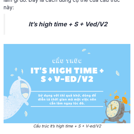
này:
It’s high time + S + Ved/V2
Cấu trúc It’s high time + S + V-ed/V2