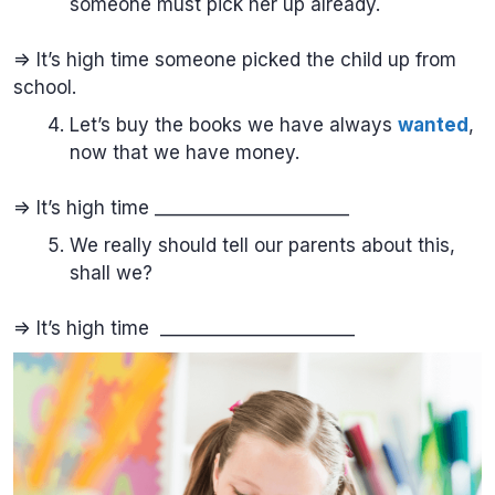
someone must pick her up already.
=> It’s high time someone picked the child up from
school.
Let’s buy the books we have always
wanted
,
now that we have money.
=> It’s high time ______________________
We really should tell our parents about this,
shall we?
=> It’s high time ______________________