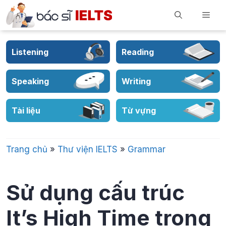
Skip
Men
to
content
Listening
Reading
Speaking
Writing
Tài liệu
Từ vựng
Trang chủ
»
Thư viện IELTS
»
Grammar
Sử dụng cấu trúc
It’s High Time trong