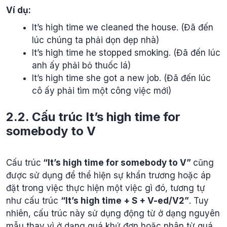
Ví dụ:
It’s high time we cleaned the house. (Đã đến
lúc chúng ta phải dọn dẹp nhà)
It’s high time he stopped smoking. (Đã đến lúc
anh ấy phải bỏ thuốc lá)
It’s high time she got a new job. (Đã đến lúc
cô ấy phải tìm một công việc mới)
2.2. Cấu trúc It’s high time for
somebody to V
Cấu trúc
“It’s high time for somebody to V”
cũng
được sử dụng để thể hiện sự khẩn trương hoặc áp
đặt trong việc thực hiện một việc gì đó, tương tự
như cấu trúc
“It’s high time + S + V-ed/V2”
. Tuy
nhiên, cấu trúc này sử dụng động từ ở dạng nguyên
mẫu thay vì ở dạng quá khứ đơn hoặc phân từ quá