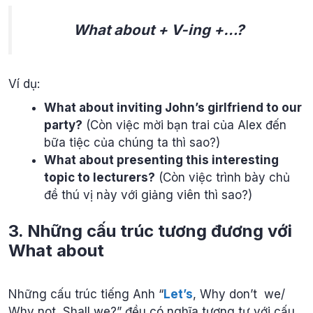
What about + V-ing +…?
Ví dụ:
What about inviting John’s girlfriend to our
party?
(Còn việc mời bạn trai của Alex đến
bữa tiệc của chúng ta thì sao?)
What about presenting this interesting
topic to lecturers?
(Còn việc trình bày chủ
đề thú vị này với giảng viên thì sao?)
3. Những cấu trúc tương đương với
What about
Những cấu trúc tiếng Anh “
Let’s
, Why don’t we/
Why not, Shall we?” đều có nghĩa tương tự với cấu