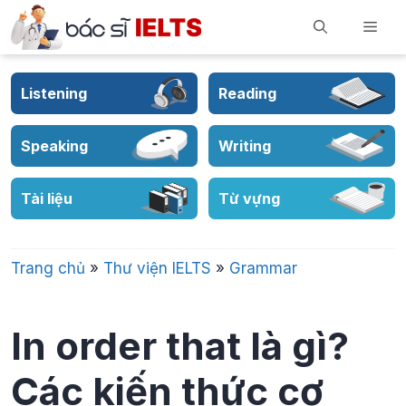
Skip
Men
to
content
Listening
Reading
Speaking
Writing
Tài liệu
Từ vựng
Trang chủ
»
Thư viện IELTS
»
Grammar
In order that là gì?
Các kiến thức cơ