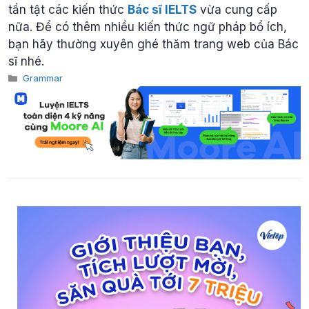
tần tật các kiến thức
Bác sĩ IELTS
vừa cung cấp
nữa. Để có thêm nhiều kiến thức ngữ pháp bổ ích,
bạn hãy thường xuyên ghé thăm trang web của Bác
sĩ nhé.
Categories
Grammar