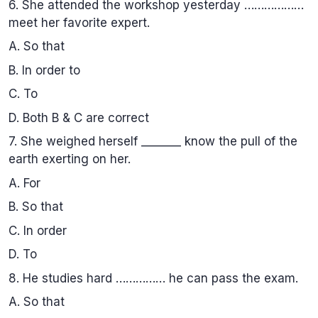
6. She attended the workshop yesterday ………………
meet her favorite expert.
A. So that
B. In order to
C. To
D. Both B & C are correct
7. She weighed herself _______ know the pull of the
earth exerting on her.
A. For
B. So that
C. In order
D. To
8. He studies hard …………… he can pass the exam.
A. So that