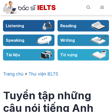
Skip
Men
to
content
Listening
Reading
Speaking
Writing
Tài liệu
Từ vựng
Trang chủ
»
Thư viện IELTS
Tuyển tập những
câu nói tiếng Anh