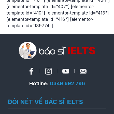
template id="401"] [elementor-template id="404"]
[elementor-template id="407"] [elementor-
template id="410"] [elementor-template id="413"]
[elementor-template id="416"] [elementor-
template id="189774"]
Hotline:
0349 692 796
ĐÔI NÉT VỀ BÁC SĨ IELTS