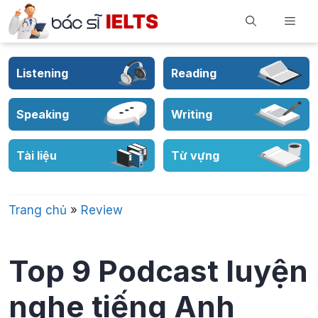
Skip
Men
to
content
Listening
Reading
Speaking
Writing
Tài liệu
Từ vựng
Trang chủ
»
Review
Top 9 Podcast luyện
nghe tiếng Anh