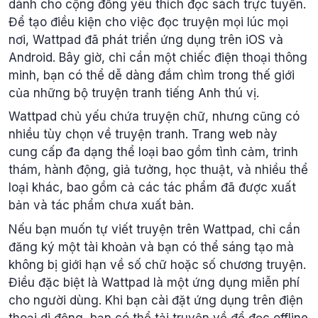
dành cho cộng đồng yêu thích đọc sách trực tuyến.
Để tạo điều kiện cho việc đọc truyện mọi lúc mọi
nơi, Wattpad đã phát triển ứng dụng trên iOS và
Android. Bây giờ, chỉ cần một chiếc điện thoại thông
minh, bạn có thể dễ dàng đắm chìm trong thế giới
của những bộ truyện tranh tiếng Anh thú vị.
Wattpad chủ yếu chứa truyện chữ, nhưng cũng có
nhiều tùy chọn về truyện tranh. Trang web này
cung cấp đa dạng thể loại bao gồm tình cảm, trinh
thám, hành động, giả tưởng, học thuật, và nhiều thể
loại khác, bao gồm cả các tác phẩm đã được xuất
bản và tác phẩm chưa xuất bản.
Nếu bạn muốn tự viết truyện trên Wattpad, chỉ cần
đăng ký một tài khoản và bạn có thể sáng tạo mà
không bị giới hạn về số chữ hoặc số chương truyện.
Điều đặc biệt là Wattpad là một ứng dụng miễn phí
cho người dùng. Khi bạn cài đặt ứng dụng trên điện
thoại di động, bạn có thể tải truyện về để đọc offline