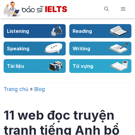
Skip
Men
to
content
Listening
Reading
Speaking
Writing
Tài liệu
Từ vựng
Trang chủ
»
Blog
11 web đọc truyện
tranh tiếng Anh bổ