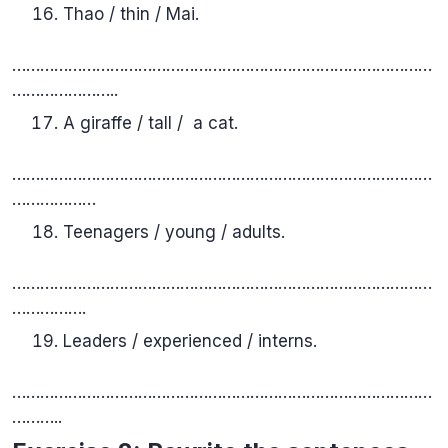
Thao / thin / Mai.
………………………………………………………………………………
…………………..
A giraffe / tall / a cat.
………………………………………………………………………………
………………
Teenagers / young / adults.
………………………………………………………………………………
…………….
Leaders / experienced / interns.
………………………………………………………………………………
………..