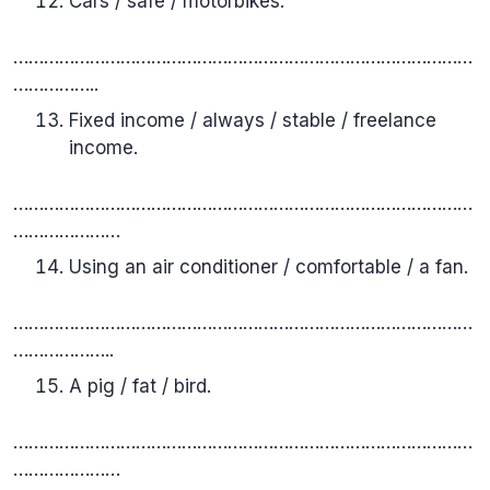
Cars / safe / motorbikes.
………………………………………………………………………………
……………..
Fixed income / always / stable / freelance
income.
………………………………………………………………………………
…………………
Using an air conditioner / comfortable / a fan.
………………………………………………………………………………
………………..
A pig / fat / bird.
………………………………………………………………………………
…………………