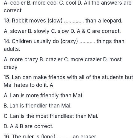
A. cooler B. more cool C. cool D. All the answers are
correct
13. Rabbit moves (slow) ………….. than a leopard.
A. slower B. slowly C. slow D. A & C are correct.
14. Children usually do (crazy) ……….. things than
adults.
A. more crazy B. crazier C. more crazier D. most
crazy
15. Lan can make friends with all of the students but
Mai hates to do it. A
A. Lan is more friendly than Mai
B. Lan is friendlier than Mai.
C. Lan is the most friendliest than Mai.
D. A & B are correct.
16. The ruler is (long) ………. an eraser.