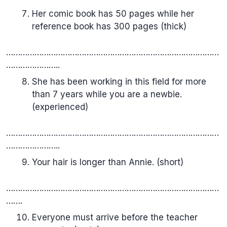
Her comic book has 50 pages while her
reference book has 300 pages (thick)
………………………………………………………………………………
…………………..
She has been working in this field for more
than 7 years while you are a newbie.
(experienced)
………………………………………………………………………………
…………………..
Your hair is longer than Annie. (short)
………………………………………………………………………………
…….
Everyone must arrive before the teacher