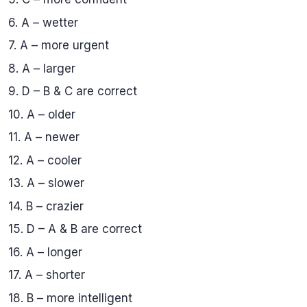
6. A – wetter
7. A – more urgent
8. A – larger
9. D – B & C are correct
10. A – older
11. A – newer
12. A – cooler
13. A – slower
14. B – crazier
15. D – A & B are correct
16. A – longer
17. A – shorter
18. B – more intelligent