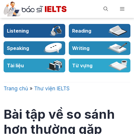
Skip
Men
to
content
Listening
Reading
Speaking
Writing
Tài liệu
Từ vựng
Trang chủ
»
Thư viện IELTS
Bài tập về so sánh
hơn thường gặp