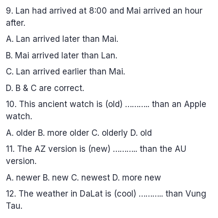
9. Lan had arrived at 8:00 and Mai arrived an hour
after.
A. Lan arrived later than Mai.
B. Mai arrived later than Lan.
C. Lan arrived earlier than Mai.
D. B & C are correct.
10. This ancient watch is (old) ……….. than an Apple
watch.
A. older B. more older C. olderly D. old
11. The AZ version is (new) ……….. than the AU
version.
A. newer B. new C. newest D. more new
12. The weather in DaLat is (cool) ……….. than Vung
Tau.