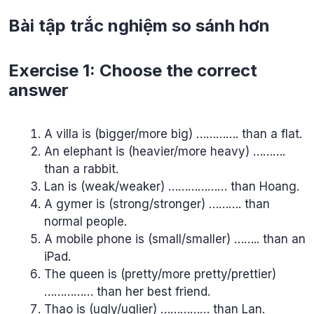
Bài tập trắc nghiệm so sánh hơn
Exercise 1: Choose the correct
answer
A villa is (bigger/more big) …………. than a flat.
An elephant is (heavier/more heavy) ……….
than a rabbit.
Lan is (weak/weaker) ……………… than Hoang.
A gymer is (strong/stronger) ………. than
normal people.
A mobile phone is (small/smaller) …….. than an
iPad.
The queen is (pretty/more pretty/prettier)
…………… than her best friend.
Thao is (ugly/uglier) …………… than Lan.