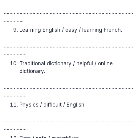
………………………………………………………………………………
…………..
Learning English / easy / learning French.
………………………………………………………………………………
…………….
Traditional dictionary / helpful / online
dictionary.
………………………………………………………………………………
…………….
Physics / difficult / English
………………………………………………………………………………
…………….