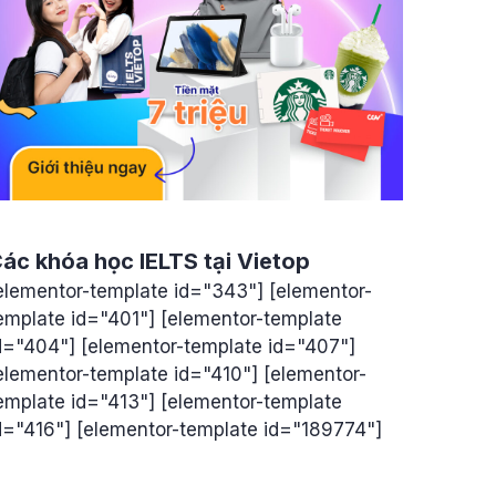
ác khóa học IELTS tại Vietop
elementor-template id="343"] [elementor-
emplate id="401"] [elementor-template
d="404"] [elementor-template id="407"]
elementor-template id="410"] [elementor-
emplate id="413"] [elementor-template
d="416"] [elementor-template id="189774"]