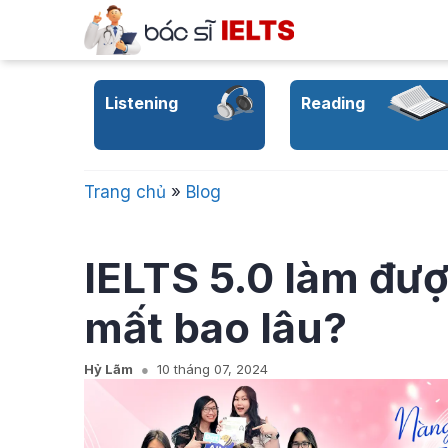
Skip
to
content
Listening
Reading
Trang chủ
»
Blog
IELTS 5.0 làm đượ
mất bao lâu?
Hỷ Lãm
10 tháng 07, 2024