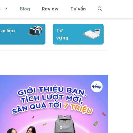
S
Blog
Review
Tư vấn
Tài liệu
Từ
vựng