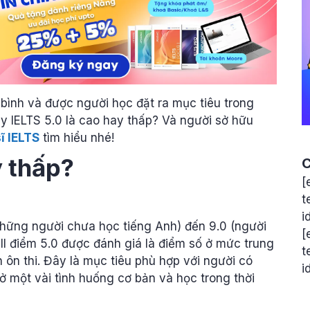
bình và được người học đặt ra mục tiêu trong
ậy IELTS 5.0 là cao hay thấp? Và người sở hữu
ĩ IELTS
tìm hiểu nhé!
y thấp?
C
[
t
i
những người chưa học tiếng Anh) đến 9.0 (người
[
l điểm 5.0 được đánh giá là điểm số ở mức trung
t
h ôn thi. Đây là mục tiêu phù hợp với người có
i
ở một vài tình huống cơ bản và học trong thời