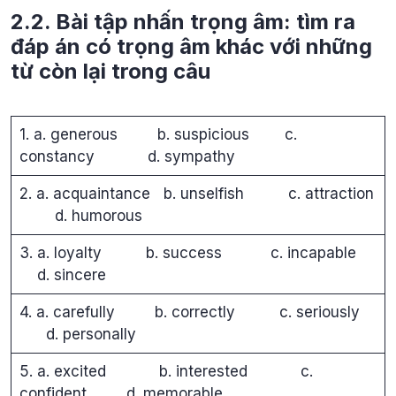
2.2. Bài tập nhấn trọng âm: tìm ra
đáp án có trọng âm khác với những
từ còn lại trong câu
1. a. generous b. suspicious c.
constancy d. sympathy
2. a. acquaintance b. unselfish c. attraction
d. humorous
3. a. loyalty b. success c. incapable
d. sincere
4. a. carefully b. correctly c. seriously
d. personally
5. a. excited b. interested c.
confident d. memorable