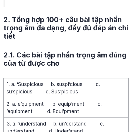
2. Tổng hợp 100+ câu bài tập nhấn
trọng âm đa dạng, đầy đủ đáp án chi
tiết
2.1. Các bài tập nhấn trọng âm đúng
của từ được cho
1. a. ‘Suspicious b. suspi’cious c.
su’spicious d. Sus’picious
2. a. e’quipment b. equip’ment c.
‘equipment d. Equi’pment
3. a. ‘understand b. un’derstand c.
und’erstand d. Under’stand