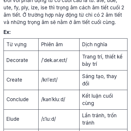
Đối với phần động từ có cuối câu là từ: ate, ude,
ute, fy, ply, ize, ise thì trọng âm cách âm tiết cuối 2
âm tiết. Ở trường hợp này động từ chỉ có 2 âm tiết
và những trọng âm sẽ nằm ở âm tiết cuối cùng.
Ex:
Từ vựng
Phiên âm
Dịch nghĩa
Trang trí, thiết kế
Decorate
/ˈdek.ər.eɪt/
bày trí
Sáng tạo, thay
Create
/kriˈeɪt/
đổi
Kết luận cuối
Conclude
/kənˈkluːd/
cùng
Lẩn tránh, trốn
Elude
/ɪˈluːd/
tránh