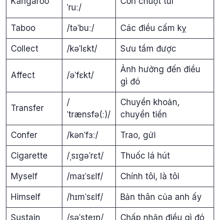
Kangaroo
Con chuột túi
ˈruː/
Taboo
/təˈbuː/
Các điều cấm kỵ
Collect
/kəˈlɛkt/
Sưu tầm được
Ảnh hưởng đến điều
Affect
/əˈfɛkt/
gì đó
/
Chuyển khoản,
Transfer
ˈtrænsfə(ː)/
chuyển tiền
Confer
/kənˈfɜː/
Trao, gửi
Cigarette
/ˌsɪgəˈrɛt/
Thuốc lá hút
Myself
/maɪˈsɛlf/
Chính tôi, là tôi
Himself
/hɪmˈsɛlf/
Bản thân của anh ấy
Sustain
/səˈsteɪn/
Chấp nhận điều gì đó