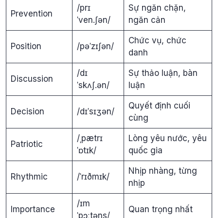
/prɪ
Sự ngăn chặn,
Prevention
ˈven.ʃən/
ngăn cản
Chức vụ, chức
Position
/pəˈzɪʃən/
danh
/dɪ
Sự thảo luận, bàn
Discussion
ˈskʌʃ.ən/
luận
Quyết định cuối
Decision
/dɪˈsɪʒən/
cùng
/ˌpætrɪ
Lòng yêu nước, yêu
Patriotic
ˈɒtɪk/
quốc gia
Nhịp nhàng, từng
Rhythmic
/ˈrɪðmɪk/
nhịp
/ɪm
Importance
Quan trọng nhất
ˈpɔːtəns/