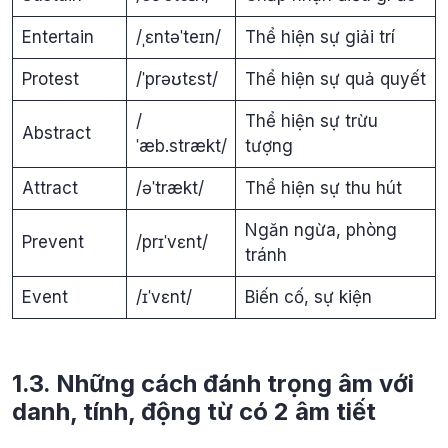
Entertain
/ˌɛntəˈteɪn/
Thể hiện sự giải trí
Protest
/ˈprəʊtɛst/
Thể hiện sự quả quyết
/
Thể hiện sự trừu
Abstract
ˈæb.strækt/
tượng
Attract
/əˈtrækt/
Thể hiện sự thu hút
Ngăn ngừa, phòng
Prevent
/prɪˈvɛnt/
tránh
Event
/ɪˈvɛnt/
Biến cố, sự kiện
1.3. Những cách đánh trọng âm với
danh, tính, động từ có 2 âm tiết