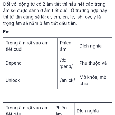
Đối với động từ có 2 âm tiết thì hầu hết các trọng
âm sẽ được đánh ở âm tiết cuối. Ở trường hợp này
thì từ tận cùng sẽ là: er, ern, en, ie, ish, ow, y là
trọng âm sẽ nằm ở âm tiết đầu tiên.
Ex:
Trọng âm rơi vào âm
Phiên
Dịch nghĩa
tiết cuối
âm
/dɪ
Depend
Phụ thuộc và
ˈpend/
Mở khóa, mở
Unlock
/anˈlok/
chìa
Trọng âm rơi vào âm
Phiên
Dịch nghĩa
tiết đầu
âm