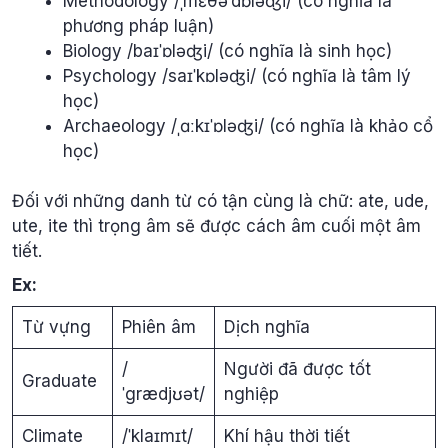
Methodology /ˌmɛθəˈdɒləʤi/ (có nghĩa là
phương pháp luận)
Biology /baɪˈɒləʤi/ (có nghĩa là sinh học)
Psychology /saɪˈkɒləʤi/ (có nghĩa là tâm lý
học)
Archaeology /ˌɑːkɪˈɒləʤi/ (có nghĩa là khảo cổ
học)
Đối với những danh từ có tận cùng là chữ: ate, ude,
ute, ite thì trọng âm sẽ được cách âm cuối một âm
tiết.
Ex:
Từ vựng
Phiên âm
Dịch nghĩa
/
Người đã được tốt
Graduate
ˈgrædjʊət/
nghiệp
Climate
/ˈklaɪmɪt/
Khí hậu thời tiết