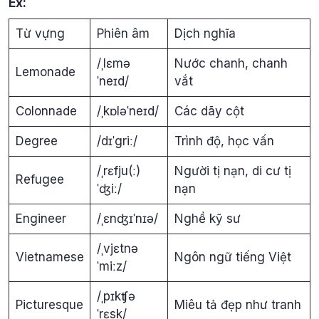
Ex:
Từ vựng
Phiên âm
Dịch nghĩa
/ˌlɛmə
Nước chanh, chanh
Lemonade
ˈneɪd/
vắt
Colonnade
/ˌkɒləˈneɪd/
Các dãy cột
Degree
/dɪˈgriː/
Trình độ, học vấn
/ˌrɛfju(ː)
Người tị nạn, di cư tị
Refugee
ˈʤiː/
nạn
Engineer
/ˌɛnʤɪˈnɪə/
Nghề kỹ sư
/ˌvjɛtnə
Vietnamese
Ngôn ngữ tiếng Việt
ˈmiːz/
/ˌpɪkʧə
Picturesque
Miêu tả đẹp như tranh
ˈrɛsk/