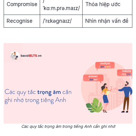
/
Compromise
Thỏa hiệp ước
ˈkɑːm.prə.maɪz/
Recognise
/ˈrɛkəgnaɪz/
Nhìn nhận vấn đề
Các quy tắc trọng âm trong tiếng Anh cần ghi nhớ