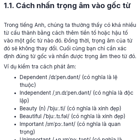
1.1. Cách nhấn trọng âm vào gốc từ
Trong tiếng Anh, chúng ta thường thấy có khá nhiều
từ cấu thành bằng cách thêm tiền tố hoặc hậu tố
vào một gốc từ nào đó. Đồng thời, trọng âm của từ
đó sẽ không thay đổi. Cuối cùng bạn chỉ cần xác
định đúng từ gốc và nhấn được trọng âm theo từ đó.
Ví dụ kiểm tra cách phát âm:
Dependent /dɪˈpen.dənt/ (có nghĩa là lệ
thuộc)
Independent /ˌɪn.dɪˈpen.dənt/ (có nghĩa là độc
lập)
Beauty (n) /ˈbjuː.ti/ (có nghĩa là xinh đẹp)
Beautiful /ˈbjuː.tɪ.fəl/ (có nghĩa là xinh đẹp)
Important /ɪmˈpɔː.tənt/ (có nghĩa là quan
trọng)
Unimportant /ˌʌn.ɪmˈpɔː.tənt/ (có nghĩa là