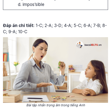
d. impos’sible
Đáp án chi tiết:
1-C; 2-A; 3-D; 4-A; 5-C; 6-A; 7-B; 8-
C; 9-A; 10-C
Bài tập nhấn trọng âm trong tiếng Anh