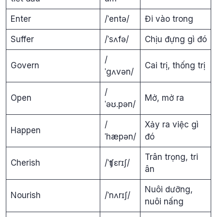
Enter
/ˈentə/
Đi vào trong
Suffer
/ˈsʌfə/
Chịu đựng gì đó
/
Govern
Cai trị, thống trị
ˈgʌvən/
/
Open
Mở, mở ra
ˈəʊ.pən/
/
Xảy ra việc gì
Happen
ˈhæpən/
đó
Trân trọng, tri
Cherish
/ˈʧɛrɪʃ/
ân
Nuôi dưỡng,
Nourish
/ˈnʌrɪʃ/
nuôi nấng