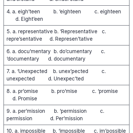
4. a. eigh’teen b. ‘eighteen c. eighteen
d. Eight’een
5. a. representative b. ‘Representative c.
repre’sentative d. Represen’tative
6. a. docu’mentary b. do’cumentary c.
‘documentary d. documentary
7. a. ‘Unexpected b. unex’pected c.
unexpected d. Unexpec’ted
8. a. pr’omise b. pro’mise c. ‘promise
d. Promise
9. a. per’mission b. ‘permission c.
permission d. Per’mission
10. a. impossible b. ‘impossible c. im’possible