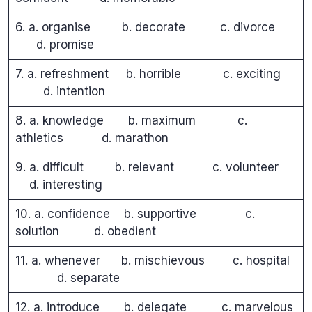
6. a. organise b. decorate c. divorce
d. promise
7. a. refreshment b. horrible c. exciting
d. intention
8. a. knowledge b. maximum c.
athletics d. marathon
9. a. difficult b. relevant c. volunteer
d. interesting
10. a. confidence b. supportive c.
solution d. obedient
11. a. whenever b. mischievous c. hospital
d. separate
12. a. introduce b. delegate c. marvelous