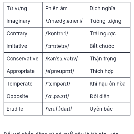
Từ vựng
Phiên âm
Dịch nghĩa
Imaginary
/ɪˈmædʒ.ə.ner.i/
Tưởng tượng
Contrary
/ˈkɒntrəri/
Trái ngược
Imitative
/ˈɪmɪtətɪv/
Bắt chước
Conservative
/kənˈsɜːvətɪv/
Thận trọng
Appropriate
/əˈprəʊprɪɪt/
Thích hợp
Temperate
/ˈtɛmpərɪt/
Khí hậu ôn hòa
Opposite
/ˈɑː.pə.zɪt/
Đối diện
Erudite
/ˈɛru(ː)daɪt/
Uyên bác