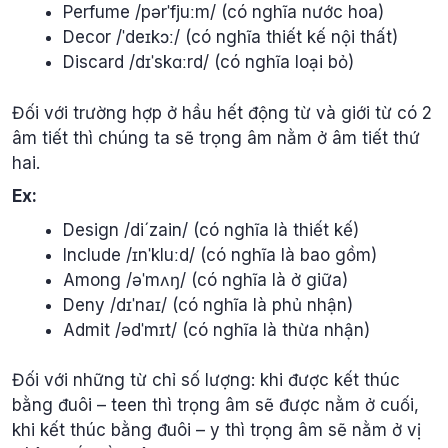
Perfume /pərˈfjuːm/ (có nghĩa nước hoa)
Decor /ˈdeɪkɔː/ (có nghĩa thiết kế nội thất)
Discard /dɪˈskɑːrd/ (có nghĩa loại bỏ)
Đối với trường hợp ở hầu hết động từ và giới từ có 2
âm tiết thì chúng ta sẽ trọng âm nằm ở âm tiết thứ
hai.
Ex:
Design /di´zain/ (có nghĩa là thiết kế)
Include /ɪnˈkluːd/ (có nghĩa là bao gồm)
Among /əˈmʌŋ/ (có nghĩa là ở giữa)
Deny /dɪˈnaɪ/ (có nghĩa là phủ nhận)
Admit /ədˈmɪt/ (có nghĩa là thừa nhận)
Đối với những từ chỉ số lượng: khi được kết thúc
bằng đuôi – teen thì trọng âm sẽ được nằm ở cuối,
khi kết thúc bằng đuôi – y thì trọng âm sẽ nằm ở vị