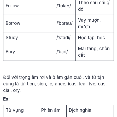
Theo sau cái gì
Follow
/ˈfɒləʊ/
đó
Vay mượn,
Borrow
/ˈbɒrəʊ/
mượn
Study
/ˈstadi/
Học tập, học
Mai táng, chôn
Bury
/ˈbɛri/
cất
Đối với trọng âm rơi và ở âm gần cuối, và từ tận
cùng là từ: tion, sion, ic, ance, ious, ical, ive, ous,
cial, ory.
Ex:
Từ vựng
Phiên âm
Dịch nghĩa