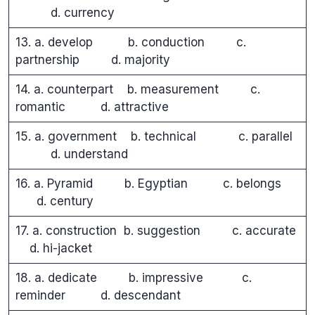
d. currency
13. a. develop b. conduction c.
partnership d. majority
14. a. counterpart b. measurement c.
romantic d. attractive
15. a. government b. technical c. parallel
d. understand
16. a. Pyramid b. Egyptian c. belongs
d. century
17. a. construction b. suggestion c. accurate
d. hi-jacket
18. a. dedicate b. impressive c.
reminder d. descendant