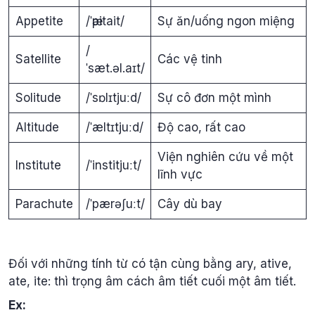
Appetite
/ˈӕpitait/
Sự ăn/uống ngon miệng
/
Satellite
Các vệ tinh
ˈsæt.əl.aɪt/
Solitude
/ˈsɒlɪtjuːd/
Sự cô đơn một mình
Altitude
/ˈæltɪtjuːd/
Độ cao, rất cao
Viện nghiên cứu về một
Institute
/ˈinstitjuːt/
lĩnh vực
Parachute
/ˈpærəʃuːt/
Cây dù bay
Đối với những tính từ có tận cùng bằng ary, ative,
ate, ite: thì trọng âm cách âm tiết cuối một âm tiết.
Ex: