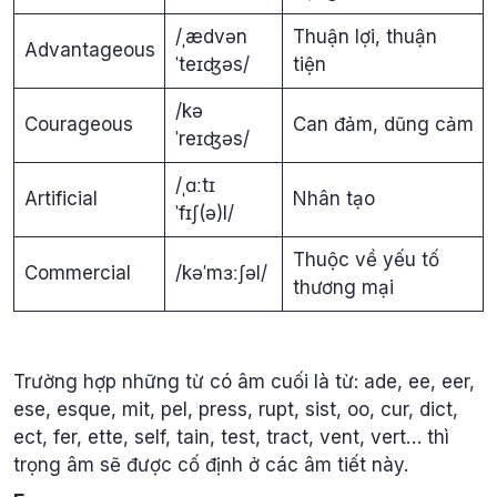
/ˌædvən
Thuận lợi, thuận
Advantageous
ˈteɪʤəs/
tiện
/kə
Courageous
Can đảm, dũng cảm
ˈreɪʤəs/
/ˌɑːtɪ
Artificial
Nhân tạo
ˈfɪʃ(ə)l/
Thuộc về yếu tố
Commercial
/kəˈmɜːʃəl/
thương mại
Trường hợp những từ có âm cuối là từ: ade, ee, eer,
ese, esque, mit, pel, press, rupt, sist, oo, cur, dict,
ect, fer, ette, self, tain, test, tract, vent, vert… thì
trọng âm sẽ được cố định ở các âm tiết này.