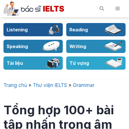
Skip
Men
to
content
Listening
Reading
Speaking
Writing
Tài liệu
Từ vựng
Trang chủ
»
Thư viện IELTS
»
Grammar
Tổng hợp 100+ bài
tập nhấn trọng âm