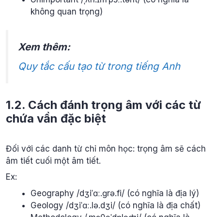
không quan trọng)
Xem thêm:
Quy tắc cấu tạo từ trong tiếng Anh
1.2. Cách đánh trọng âm với các từ
chứa vần đặc biệt
Đối với các danh từ chỉ môn học: trọng âm sẽ cách
âm tiết cuối một âm tiết.
Ex:
Geography /dʒiˈɑː.ɡrə.fi/ (có nghĩa là địa lý)
Geology /dʒiˈɑː.lə.dʒi/ (có nghĩa là địa chất)