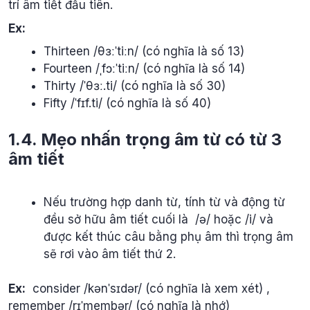
trí âm tiết đầu tiên.
Ex:
Thirteen /θɜːˈtiːn/ (có nghĩa là số 13)
Fourteen /ˌfɔːˈtiːn/ (có nghĩa là số 14)
Thirty /ˈθɜː.ti/ (có nghĩa là số 30)
Fifty /ˈfɪf.ti/ (có nghĩa là số 40)
1.4. Mẹo nhấn trọng âm từ có từ 3
âm tiết
Nếu trường hợp danh từ, tính từ và động từ
đều sở hữu âm tiết cuối là /ə/ hoặc /i/ và
được kết thúc câu bằng phụ âm thì trọng âm
sẽ rơi vào âm tiết thứ 2.
Ex:
consider /kənˈsɪdər/ (có nghĩa là xem xét) ,
remember /rɪˈmembər/ (có nghĩa là nhớ)