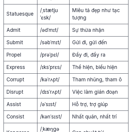
/ˌstætjʊ
Miêu tả đẹp như tạc
Statuesque
ˈɛsk/
tượng
Admit
/ədˈmɪt/
Sự thừa nhận
Submit
/səbˈmɪt/
Gửi đi, gửi đến
Propel
/prəˈpɛl/
Đẩy đi, đẩy ra
Express
/ɪksˈprɛs/
Thể hiện, biểu hiện
Corrupt
/kəˈrʌpt/
Tham nhũng, tham ô
Disrupt
/dɪsˈrʌpt/
Việc làm gián đoạn
Assist
/əˈsɪst/
Hỗ trợ, trợ giúp
Consist
/kənˈsɪst/
Nhất quán, nhất trí
/ˌkæŋgə