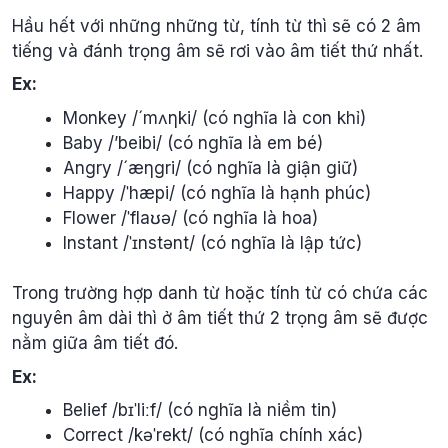
Hầu hết với những những từ, tính từ thì sẽ có 2 âm
tiếng và đánh trọng âm sẽ rơi vào âm tiết thứ nhất.
Ex:
Monkey /´mʌηki/ (có nghĩa là con khỉ)
Baby /’beibi/ (có nghĩa là em bé)
Angry /´æηgri/ (có nghĩa là giận giữ)
Happy /ˈhæpi/ (có nghĩa là hạnh phúc)
Flower /ˈflaʊə/ (có nghĩa là hoa)
Instant /ˈɪnstənt/ (có nghĩa là lập tức)
Trong trường hợp danh từ hoặc tính từ có chứa các
nguyên âm dài thì ở âm tiết thứ 2 trọng âm sẽ được
nằm giữa âm tiết đó.
Ex:
Belief /bɪˈliːf/ (có nghĩa là niềm tin)
Correct /kəˈrekt/ (có nghĩa chính xác)