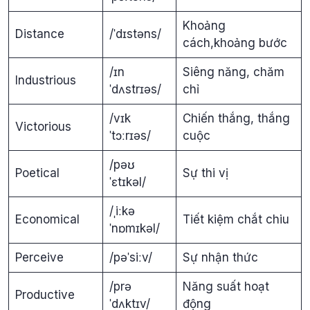
Khoảng
Distance
/ˈdɪstəns/
cách,khoảng bước
/ɪn
Siêng năng, chăm
Industrious
ˈdʌstrɪəs/
chỉ
/vɪk
Chiến thắng, thắng
Victorious
ˈtɔːrɪəs/
cuộc
/pəʊ
Poetical
Sự thi vị
ˈɛtɪkəl/
/ˌiːkə
Economical
Tiết kiệm chắt chiu
ˈnɒmɪkəl/
Perceive
/pəˈsiːv/
Sự nhận thức
/prə
Năng suất hoạt
Productive
ˈdʌktɪv/
động