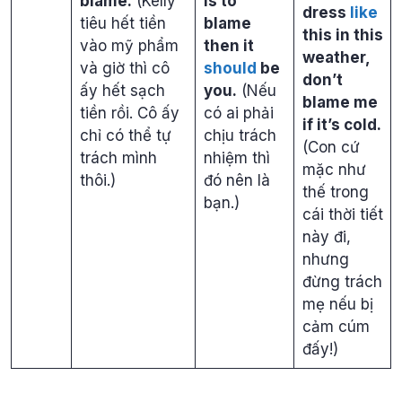
blame.
(Kelly
is to
dress
like
tiêu hết tiền
blame
this in this
vào mỹ phẩm
then it
weather,
và giờ thì cô
should
be
don’t
ấy hết sạch
you.
(Nếu
blame me
tiền rồi. Cô ấy
có ai phải
if it’s cold.
chỉ có thể tự
chịu trách
(Con cứ
trách mình
nhiệm thì
mặc như
thôi.)
đó nên là
thế trong
bạn.)
cái thời tiết
này đi,
nhưng
đừng trách
mẹ nếu bị
cảm cúm
đấy!)