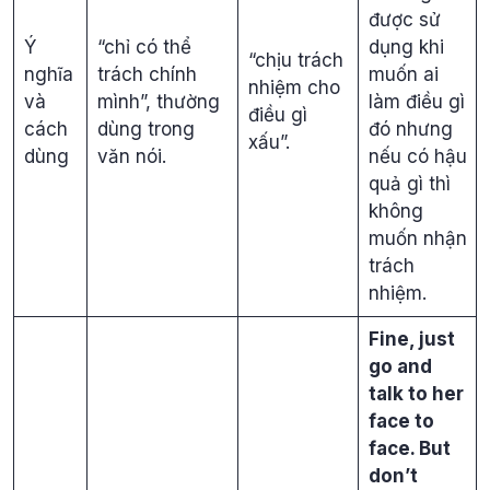
được sử
Ý
“chỉ có thể
dụng khi
“chịu trách
nghĩa
trách chính
muốn ai
nhiệm cho
và
mình”, thường
làm điều gì
điều gì
cách
dùng trong
đó nhưng
xấu”.
dùng
văn nói.
nếu có hậu
quả gì thì
không
muốn nhận
trách
nhiệm.
Fine, just
go and
talk to her
face to
face. But
don’t