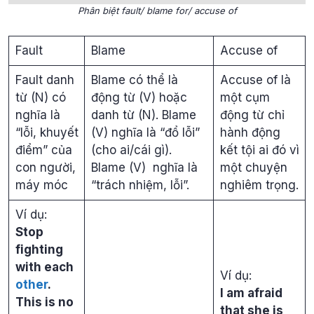
Phân biệt fault/ blame for/ accuse of
Fault
Blame
Accuse of
Fault danh
Blame có thể là
Accuse of là
từ (N) có
động từ (V) hoặc
một cụm
nghĩa là
danh từ (N). Blame
động từ chỉ
“lỗi, khuyết
(V) nghĩa là “đổ lỗi”
hành động
điểm” của
(cho ai/cái gì).
kết tội ai đó vì
con người,
Blame (V) nghĩa là
một chuyện
máy móc
“trách nhiệm, lỗi”.
nghiêm trọng.
Ví dụ:
Stop
fighting
with each
Ví dụ:
other
.
I am afraid
This is no
that she is