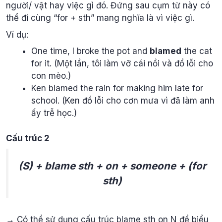
người/ vật hay việc gì đó. Đứng sau cụm từ này có
thể đi cùng “for + sth” mang nghĩa là vì việc gì.
Ví dụ:
One time, I broke the pot and
blamed
the cat
for it. (Một lần, tôi làm vỡ cái nồi và đổ lỗi cho
con mèo.)
Ken blamed the rain for making him late for
school. (Ken đổ lỗi cho cơn mưa vì đã làm anh
ấy trễ học.)
Cấu trúc 2
(S) + blame sth + on + someone + (for
sth)
→ Có thể sử dụng cấu trúc blame sth on N để biểu