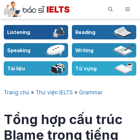
Skip
Men
to
content
Listening
Reading
Speaking
Writing
Tài liệu
Từ vựng
Trang chủ
»
Thư viện IELTS
»
Grammar
Tổng hợp cấu trúc
Blame trong tiếng