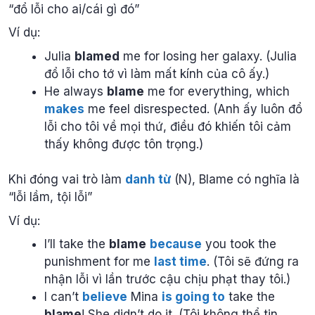
“đổ lỗi cho ai/cái gì đó”
Ví dụ:
Julia
blamed
me for losing her galaxy. (Julia
đổ lỗi cho tớ vì làm mất kính của cô ấy.)
He always
blame
me for everything, which
makes
me feel disrespected. (Anh ấy luôn đổ
lỗi cho tôi về mọi thứ, điều đó khiến tôi cảm
thấy không được tôn trọng.)
Khi đóng vai trò làm
danh từ
(N), Blame có nghĩa là
“lỗi lầm, tội lỗi”
Ví dụ:
I’ll take the
blame
because
you took the
punishment for me
last time
. (Tôi sẽ đứng ra
nhận lỗi vì lần trước cậu chịu phạt thay tôi.)
I can’t
believe
Mina
is going to
take the
blame
! She didn’t do it. (Tôi không thể tin