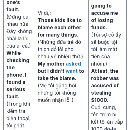
one’s
going to
fault.
Ví dụ:
accuse me
(Đừng cãi
Those kids like to
of losing
nhau nữa.
blame each other
funds.
Đây không
for many things.
(Tôi sợ cô ấy
phải là lỗi
(Những đứa trẻ đó
sẽ buộc tội
của ai cả.)
thích đổ lỗi cho
tôi làm mất
While
nhau về nhiều thứ.)
tiền của
checking
My mother
asked
nhóm.)
the
but I didn’t
want
to
At last, the
phone, I
take the blame.
robber was
found a
(Mẹ tôi gặng hỏi
accused of
serious
nhưng tôi không
stealing
fault.
muốn nhận lỗi.)
$1000.
(Trong khi
Cuối cùng,
kiểm tra
tên trộm bị
điện thoại,
kết tội ăn cắp
tôi phát
1000 đô-la.