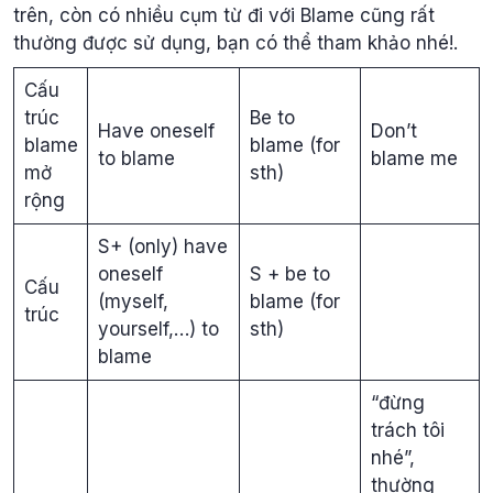
trên, còn có nhiều cụm từ đi với Blame cũng rất
thường được sử dụng, bạn có thể tham khảo nhé!.
Cấu
trúc
Be to
Have oneself
Don’t
blame
blame (for
to blame
blame me
mở
sth)
rộng
S+ (only) have
oneself
S + be to
Cấu
(myself,
blame (for
trúc
yourself,…) to
sth)
blame
“đừng
trách tôi
nhé”,
thường