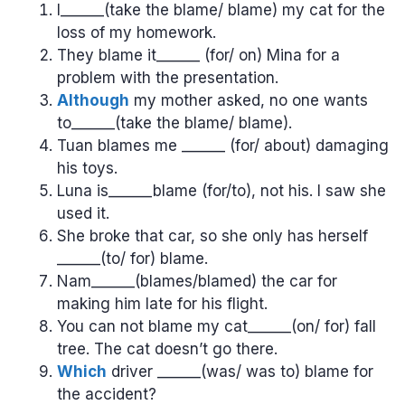
I______(take the blame/ blame) my cat for the
loss of my homework.
They blame it______ (for/ on) Mina for a
problem with the presentation.
Although
my mother asked, no one wants
to______(take the blame/ blame).
Tuan blames me ______ (for/ about) damaging
his toys.
Luna is______blame (for/to), not his. I saw she
used it.
She broke that car, so she only has herself
______(to/ for) blame.
Nam______(blames/blamed) the car for
making him late for his flight.
You can not blame my cat______(on/ for) fall
tree. The cat doesn’t go there.
Which
driver ______(was/ was to) blame for
the accident?