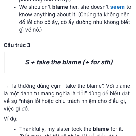
We shouldn’t
blame
her, she doesn’t
seem
to
know anything about it. (Chúng ta không nên
đổ lỗi cho cô ấy, cô ấy dường như không biết
gì về nó.)
Cấu trúc 3
S + take the blame (+ for sth)
→ Ta thường dùng cụm “take the blame”. Với blame
là một danh từ mang nghĩa là “lỗi” dùng để biểu đạt
về sự “nhận lỗi hoặc chịu trách nhiệm cho điều gì,
việc gì đó.
Ví dụ:
Thankfully, my sister took the
blame
for it.