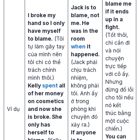
blame me
Jack is to
if it ends
I broke my
blame, not
up in a
hand so I only
me. He
fight.
have myself
was in the
(Tốt thôi,
to blame.
(Tôi
room
chỉ cần đi
tự làm gãy tay
when
it
và nói
của mình nên
happened.
chuyện
tôi chỉ có thể
(Jack phải
trực tiếp
trách chính
chịu trách
với cô ấy.
mình thôi.)
nhiệm,
Nhưng
Kelly
spent
all
không phải
đừng đổ lỗi
of her money
tôi. Anh ấy
cho tôi nếu
on cosmetics
ở trong
nó kết
Ví dụ
and now she
phòng khi
thúc bằng
is broke. She
chuyện đó
một cuộc
only has
xảy ra.)
chiến.)
herself to
If anyone
You can