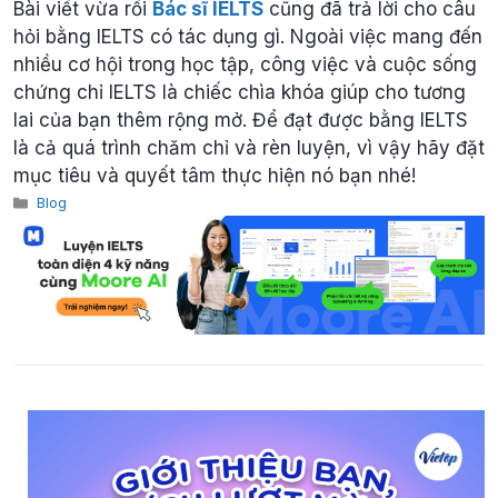
Bài viết vừa rồi
Bác sĩ IELTS
cũng đã trả lời cho câu
hỏi bằng IELTS có tác dụng gì. Ngoài việc mang đến
nhiều cơ hội trong học tập, công việc và cuộc sống
chứng chỉ IELTS là chiếc chìa khóa giúp cho tương
lai của bạn thêm rộng mở. Để đạt được bằng IELTS
là cả quá trình chăm chỉ và rèn luyện, vì vậy hãy đặt
mục tiêu và quyết tâm thực hiện nó bạn nhé!
Categories
Blog