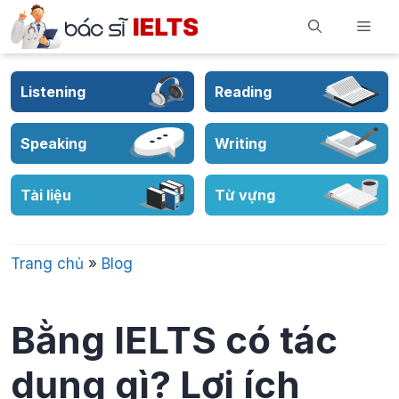
Skip
Men
to
content
Listening
Reading
Speaking
Writing
Tài liệu
Từ vựng
Trang chủ
»
Blog
Bằng IELTS có tác
dụng gì? Lợi ích